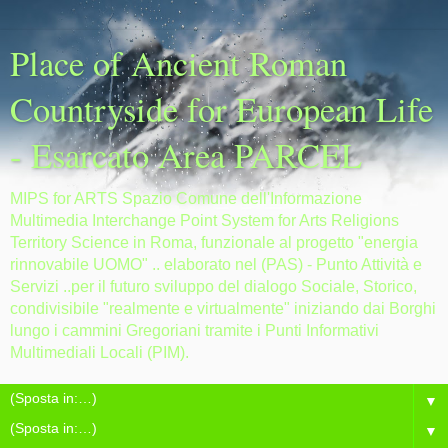
Place of Ancient Roman
Countryside for European Life
- Esarcato Area PARCEL
MIPS for ARTS Spazio Comune dell'Informazione
Multimedia Interchange Point System for Arts Religions
Territory Science in Roma, funzionale al progetto "energia
rinnovabile UOMO" .. elaborato nel (PAS) - Punto Attività e
Servizi ..per il futuro sviluppo del dialogo Sociale, Storico,
condivisibile "realmente e virtualmente" iniziando dai Borghi
lungo i cammini Gregoriani tramite i Punti Informativi
Multimediali Locali (PIM).
▼
▼