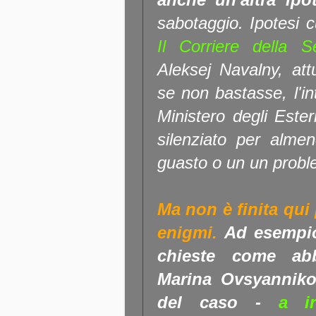
sabotaggio. Ipotesi c
Il Corriere della S
Aleksej Navalny, at
se non bastasse, l'in
Ministero degli Este
silenziato per almen
guasto o un un proble
Ma non è finita qui 
enigmi.
Ad esempio
chieste come abb
Marina Ovsyannikov
del caso -
a irr