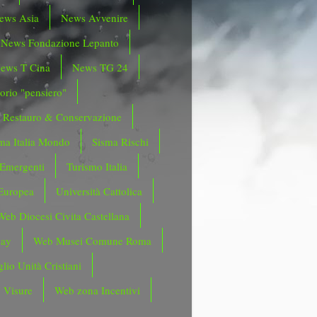
ews Asia
News Avvenire
News Fondazione Lepanto
ews T Cina
News TG 24
orio "pensiero"
Restauro & Conservazione
ma Italia Mondo
Sisma Rischi
 Emergenti
Turismo Italia
Europea
Università Cattolica
Web Diocesi Civita Castellana
day
Web Musei Comune Roma
lio Unità Cristiani
 Visure
Web zona Incentivi