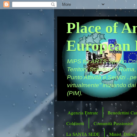
Place of A
European 
MIPS for ARTS Spazio Comu
Territory Science in Roma,
Punto Attività e Servizi ..p
virtualmente" iniziando dai
(PIM).
Agenzia Entrate
Benedettini Ca
Coldiretti
Comunità Passionisti
La SANTA SEDE
Minist. Difesa