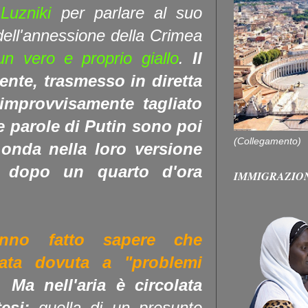
 Luzniki
per parlare al suo
dell'annessione della Crimea
n vero e proprio giallo
.
Il
ente, trasmesso in diretta
 improvvisamente tagliato
Le parole di Putin sono poi
(Collegamento)
 onda nella loro versione
o dopo un quarto d'ora
IMMIGRAZIO
nno fatto sapere che
stata dovuta a "problemi
.
Ma nell'aria è circolata
esi:
quella di un presunto