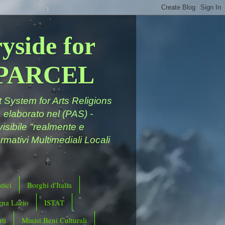
yside for
a PARCEL
System for Arts Religions
 elaborato nel (PAS) -
ivisibile "realmente e
rmativi Multimediali Locali
tici
Borghi d'Italia
ena Lazio
ISTAT
ti
Minist.Beni Culturali