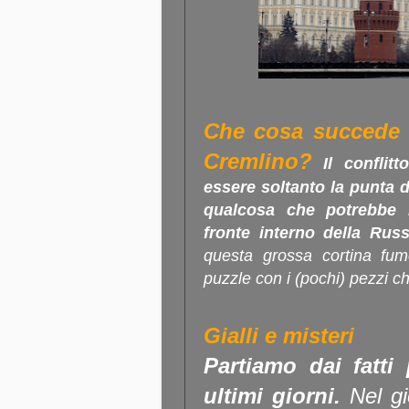
Che cosa succede d
Cremlino?
Il conflitt
essere soltanto la punta de
qualcosa che potrebbe r
fronte interno della Russ
questa grossa cortina fu
puzzle con i (pochi) pezzi 
Gialli e misteri
Partiamo dai fatti 
ultimi giorni.
Nel gi