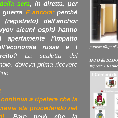
della sera
, in diretta, per
a guerra
.
E ancora:
perché
registrato) dell'anchor
vyov alcuni ospiti hanno
ì apertamente l'impatto
ull'economia russa e i
parcelco@gmail
rcito
?
La scaletta del
INFO da BLOG 
molo, doveva prima ricevere
Ripresa e Resili
ino.
e
 continua a ripetere che la
craina sta procedendo nel
di
.
Pare però che la