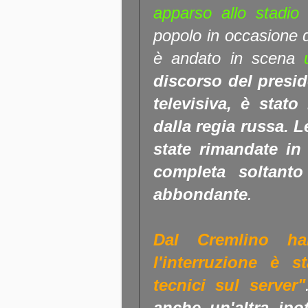
apparso allo stadio
popolo in occasione 
è andato in scena
u
discorso del presid
televisiva, è stato
dalla regia russa. 
state rimandate in
completa soltant
abbondante
.
Dal Cremlino ha
l'interruzione è 
tecnici sul server"
anche un'altra ipot