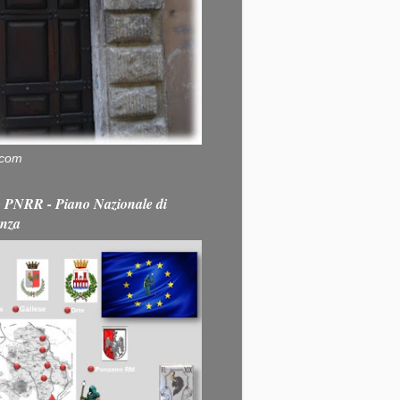
.com
PNRR - Piano Nazionale di
enza