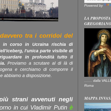
Powered by
LA PROPOSTA
GREGORIAN
avvero tra i corridoi del
o in corso in Ucraina rischia di
ll'iceberg, l'unica parte visibile di
iguardare in profondità tutto il
ia.
Proviamo a scrutare al di là di
mogena e cerchiamo di comporre il
che abbiamo a disposizione.
........ dalla V
Roma
MAPPA INVAS
più strani avvenuti negli
orno in cui Vladimir Putin
è