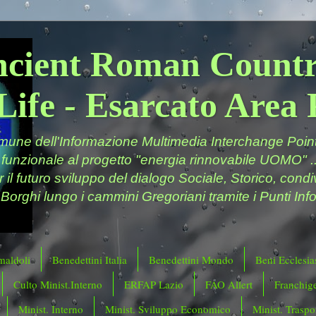
ncient Roman Countr
Life - Esarcato Are
ne dell'Informazione Multimedia Interchange Point 
 funzionale al progetto "energia rinnovabile UOMO" ..
er il futuro sviluppo del dialogo Sociale, Storico, cond
 Borghi lungo i cammini Gregoriani tramite i Punti Info
maldoli
Benedettini Italia
Benedettini Mondo
Beni Ecclesias
Culto Minist.Interno
ERFAP Lazio
FAO Allert
Franchig
Minist. Interno
Minist. Sviluppo Economico
Minist. Traspor