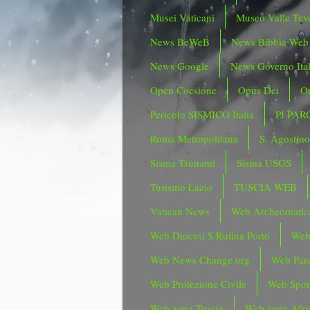
Musei Vaticani
Museo Valle Tev
News BeWeB
News Bibbia Web
News Google
News Governo Ita
Open Coesione
Opus Dei
Or
Pericolo SISMICO Italia
PJ PAR
Roma Metropolitana
S. Agostin
Sisma Tsunami
Sisma USGS
Turismo Lazio
TUSCIA WEB
Vatican News
Web Archeomatic
Web Diocesi S.Rufina Porto
Web
Web News Change.org
Web Parc
Web Protezione Civile
Web Spor
Web zona Tuscia
Web zone Afri