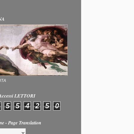
NA
ITA
e Accessi LETTORI
5
5
4
2
5
0
ne - Page Translation