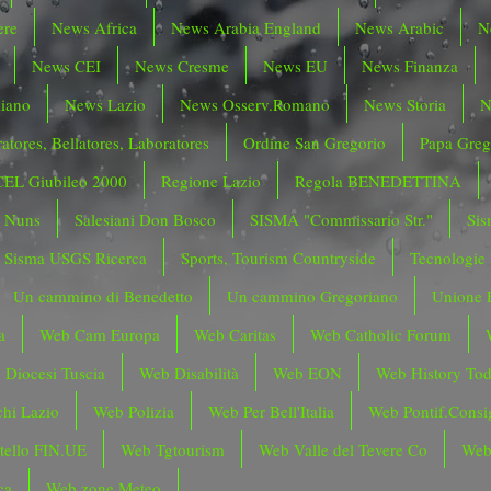
ere
News Africa
News Arabia England
News Arabic
N
News CEI
News Cresme
News EU
News Finanza
liano
News Lazio
News Osserv.Romano
News Storia
N
atores, Bellatores, Laboratores
Ordine San Gregorio
Papa Greg
CEL Giubileo 2000
Regione Lazio
Regola BENEDETTINA
o Nuns
Salesiani Don Bosco
SISMA "Commissario Str."
Sis
Sisma USGS Ricerca
Sports, Tourism Countryside
Tecnologie
Un cammino di Benedetto
Un cammino Gregoriano
Unione 
a
Web Cam Europa
Web Caritas
Web Catholic Forum
 Diocesi Tuscia
Web Disabilità
Web EON
Web History To
hi Lazio
Web Polizia
Web Per Bell'Italia
Web Pontif.Consig
tello FIN.UE
Web Tgtourism
Web Valle del Tevere Co
Web
ca
Web zone Meteo