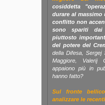
cosiddetta "opera
durare al massimo 
conflitto non accen
sono spariti dai
piuttosto important
del potere del Cre
della Difesa, Sergej
Maggiore, Valerij
appaiono più in pu
hanno fatto?
Sul fronte bellic
analizzare le recent