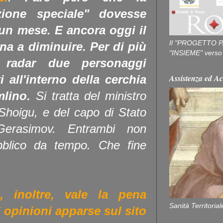
zione speciale" dovesse
un mese. E ancora oggi il
Il "PROGETTO P
na a diminuire. Per di più
"INSIEME" verso u
 radar due personaggi
Assistenza ed Ac
i all'interno della cerchia
mlino.
Si tratta del ministro
 Shoigu, e del capo di Stato
 Gerasimov. Entrambi non
bblico da tempo. Che fine
o, inoltre, vale la pena
Sanità Territorial
i opinioni apparse sul sito