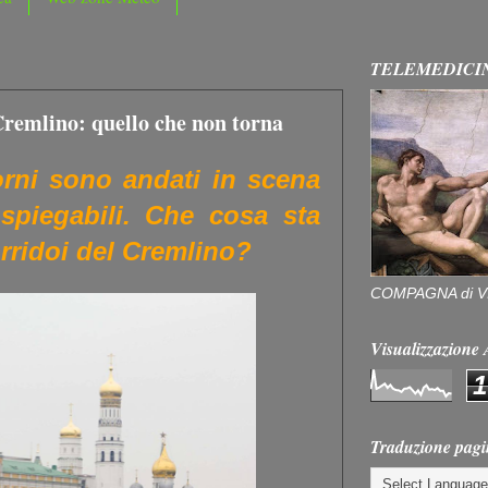
TELEMEDICI
 Cremlino: quello che non torna
orni sono andati in scena
e spiegabili. Che cosa sta
rridoi del Cremlino?
COMPAGNA di V
Visualizzazion
1
Traduzione pagi