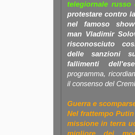
telegiornale russo 
protestare contro l
nel famoso show (
man Vladimir Solo
risconosciuto cos
delle sanzioni s
fallimenti dell'ese
programma, ricordia
il consenso del Creml
Guerra e scompars
Nel frattempo Putin
missione in terra u
migliore dei mo