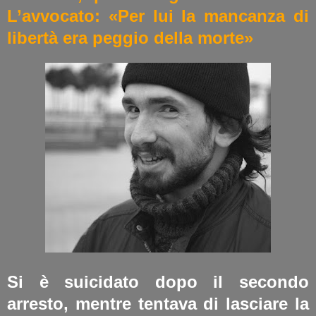
L’avvocato: «Per lui la mancanza di
libertà era peggio della morte»
Si è suicidato dopo il secondo
arresto, mentre tentava di lasciare la