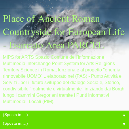
Place of Ancient Roman
Countryside for European Life
- Esarcato Area PARCEL
MIPS for ARTS Spazio Comune dell'Informazione
Multimedia Interchange Point System for Arts Religions
Territory Science in Roma, funzionale al progetto "energia
rinnovabile UOMO" .. elaborato nel (PAS) - Punto Attività e
Servizi ..per il futuro sviluppo del dialogo Sociale, Storico,
condivisibile "realmente e virtualmente" iniziando dai Borghi
lungo i cammini Gregoriani tramite i Punti Informativi
Multimediali Locali (PIM).
▼
▼