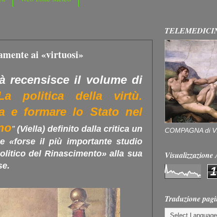
TELEMEDICI
lamente ai «virtuosi»
à recensisce il volume di
La politica della virtù.
a e formare lo Stato nel
ano
”
(Viella) definito dalla critica un
COMPAGNA di V
e «forse il più importante studio
olitico del Rinascimento» alla sua
Visualizzazion
se.
1
Traduzione pagi