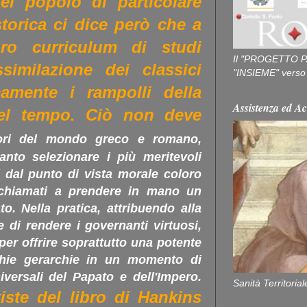
el popolo di particolare
 storica ci dice però che a
oro curriculum di studi
Il "PROGETTO P
similazione dei classici
"INSIEME" verso u
amente i rampolli della
Assistenza ed Ac
del tempo. Ciò non deve
tori del mondo greco e romano,
tanto selezionare i più meritevoli
 dal punto di vista morale coloro
 chiamati a prendere in mano un
to. Nella pratica, attribuendo alla
 di rendere i governanti virtuosi,
 per offrire soprattutto una potente
cchie gerarchie in un momento di
iversali del Papato e dell'Impero.
Sanità Territorial
tiste del libro di Hankins