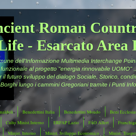
ncient Roman Countr
Life - Esarcato Are
ne dell'Informazione Multimedia Interchange Point 
 funzionale al progetto "energia rinnovabile UOMO" ..
er il futuro sviluppo del dialogo Sociale, Storico, cond
 Borghi lungo i cammini Gregoriani tramite i Punti Info
maldoli
Benedettini Italia
Benedettini Mondo
Beni Ecclesias
Culto Minist.Interno
ERFAP Lazio
FAO Allert
Franchig
Minist. Interno
Minist. Sviluppo Economico
Minist. Traspor