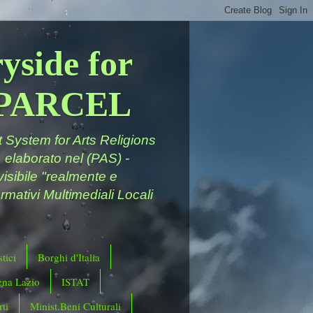
yside for
a PARCEL
System for Arts Religions
 elaborato nel (PAS) -
ivisibile "realmente e
rmativi Multimediali Locali
tici
Borghi d'Italia
ena Lazio
ISTAT
ti
Minist.Beni Culturali