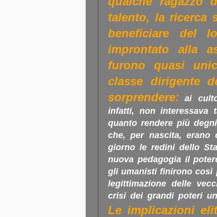
qualche ragazzo d
talento, la ricerca
beneficiare del l
improntato alla as
furono quasi unic
classe dirigente 
sorprendere:
ai cul
infatti, non interessava 
quanto rendere più degni
che, per nascita, erano
giorno le redini dello Sta
nuova pedagogia il potere
gli umanisti finirono così
legittimazione delle ve
crisi dei grandi poteri un
Le implicazioni eli