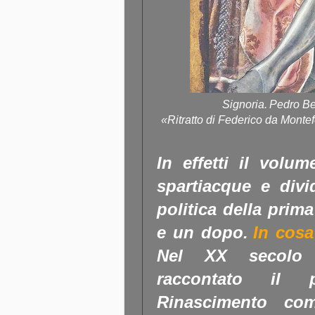
Signoria. Pedro Be
«Ritratto di Federico da Montef
In effetti il vol
spartiacque e divid
politica della prim
e un dopo.
In cosa
Nel XX secolo g
raccontato il p
Rinascimento com