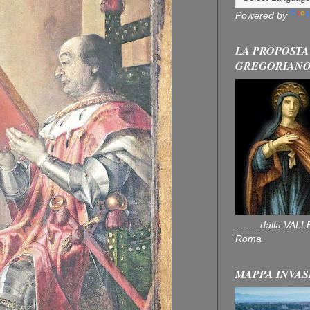
Powered by
LA PROPOSTA
GREGORIAN
........ dalla V
Roma
MAPPA INVAS