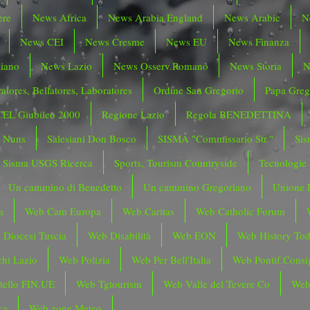
ere
News Africa
News Arabia England
News Arabic
N
News CEI
News Cresme
News EU
News Finanza
liano
News Lazio
News Osserv.Romano
News Storia
N
atores, Bellatores, Laboratores
Ordine San Gregorio
Papa Greg
CEL Giubileo 2000
Regione Lazio
Regola BENEDETTINA
o Nuns
Salesiani Don Bosco
SISMA "Commissario Str."
Sis
Sisma USGS Ricerca
Sports, Tourism Countryside
Tecnologie
Un cammino di Benedetto
Un cammino Gregoriano
Unione 
a
Web Cam Europa
Web Caritas
Web Catholic Forum
 Diocesi Tuscia
Web Disabilità
Web EON
Web History To
hi Lazio
Web Polizia
Web Per Bell'Italia
Web Pontif.Consig
tello FIN.UE
Web Tgtourism
Web Valle del Tevere Co
Web
ca
Web zone Meteo