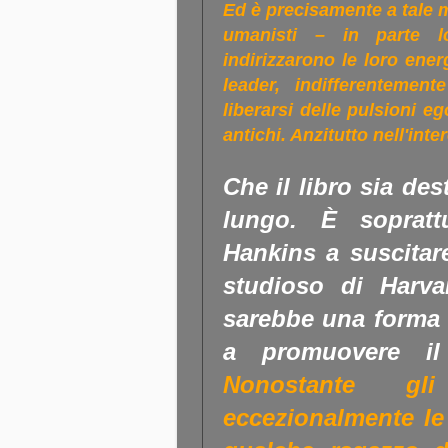
Ed è precisamente a tale m
umanisti – in parte l
indirizzarono le loro energ
leader, indifferentement
liberarsi delle pulsioni e
antichi. Anzitutto nell'inte
Che il libro sia de
lungo. È sopratt
Hankins a suscitar
studioso di Harva
sarebbe una forma d
a promuovere il 
Nonostante gli
eccezionalmente le 