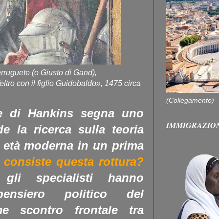
rruguete (o Giusto di Gand),
eltro con il figlio Guidobaldo», 1475 circa
(Collegamento)
ume di Hankins segna uno
IMMIGRAZIO
e la ricerca sulla teoria
a età moderna in un prima
 consiste questa rottura?
li specialisti hanno
ensiero politico del
e scontro frontale tra