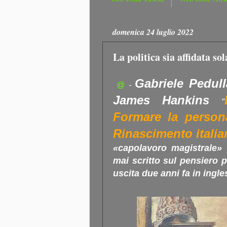
domenica 24 luglio 2022
La politica sia affidata so
Gabriele Pedull
@
-
James Hankins
“
Formare la person
Rinascimento itali
«capolavoro magistrale» 
mai scritto sul pensiero p
uscita due anni fa in ingle