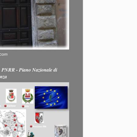
.com
PNRR - Piano Nazionale di
enza