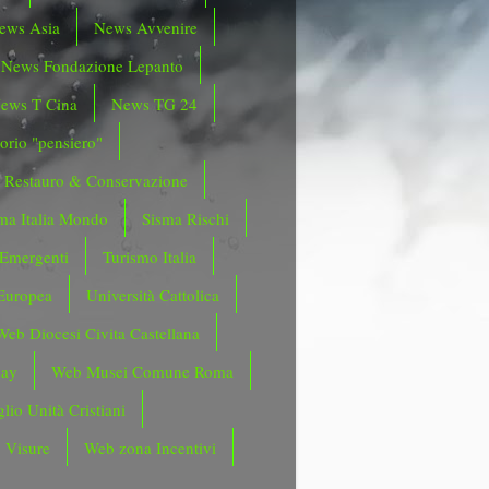
ews Asia
News Avvenire
News Fondazione Lepanto
ews T Cina
News TG 24
orio "pensiero"
Restauro & Conservazione
ma Italia Mondo
Sisma Rischi
 Emergenti
Turismo Italia
Europea
Università Cattolica
Web Diocesi Civita Castellana
day
Web Musei Comune Roma
lio Unità Cristiani
 Visure
Web zona Incentivi