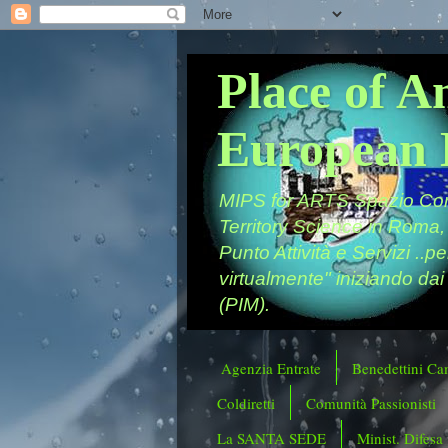
Place of A
European 
MIPS for ARTS Spazio Comu
Territory Science in Roma,
Punto Attività e Servizi ..p
virtualmente" iniziando dai
(PIM).
Agenzia Entrate
Benedettini Ca
Coldiretti
Comunità Passionisti
La SANTA SEDE
Minist. Difesa