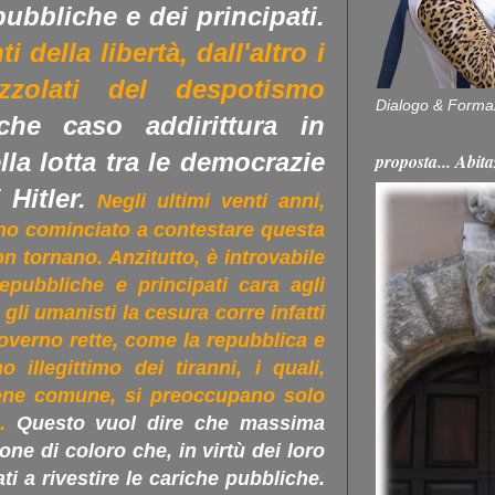
pubbliche e dei principati.
 della libertà, dall'altro i
ezzolati del despotismo
Dialogo & Forma
che caso addirittura in
lla lotta tra le democrazie
proposta... Ab
Hitler.
Negli ultimi venti anni,
nno cominciato a contestare questa
on tornano. Anzitutto, è introvabile
epubbliche e principati cara agli
gli umanisti la cesura corre infatti
governo rette, come la repubblica e
o illegittimo dei tiranni, i quali,
bene comune, si preoccupano solo
.
Questo vuol dire che massima
one di coloro che, in virtù dei loro
ati a rivestire le cariche pubbliche.