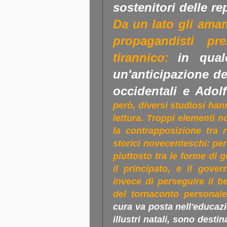
sostenitori delle re
Da un lato gli amanti
propagandisti pr
tirannico:
in qual
un'anticipazione de
occidentali e Adolf 
però, diversi studiosi ha
lettura. Troppi elementi n
la contrapposizione tra r
storici novecenteschi: per 
piuttosto tra le forme di 
il principato, e il govern
invece di perseguire il 
del tornaconto personale
cura va posta nell'educazi
illustri natali, sono destin