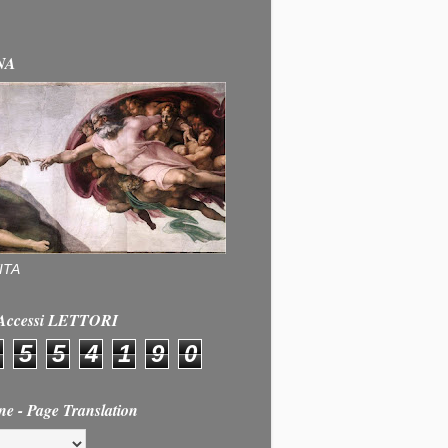
NA
ITA
e Accessi LETTORI
5
5
4
1
9
0
ne - Page Translation