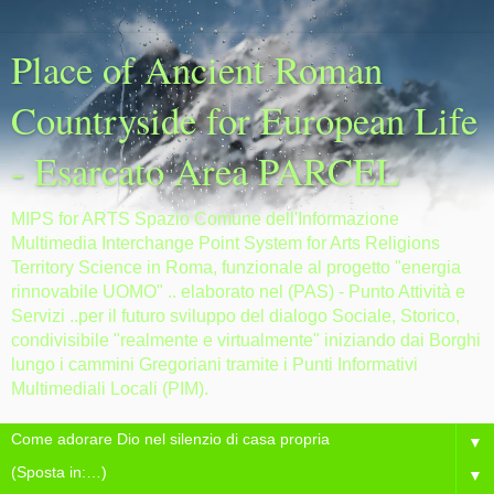
Place of Ancient Roman
Countryside for European Life
- Esarcato Area PARCEL
MIPS for ARTS Spazio Comune dell'Informazione
Multimedia Interchange Point System for Arts Religions
Territory Science in Roma, funzionale al progetto "energia
rinnovabile UOMO" .. elaborato nel (PAS) - Punto Attività e
Servizi ..per il futuro sviluppo del dialogo Sociale, Storico,
condivisibile "realmente e virtualmente" iniziando dai Borghi
lungo i cammini Gregoriani tramite i Punti Informativi
Multimediali Locali (PIM).
▼
▼