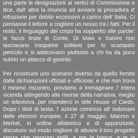
una parte le designazioni ai vertici di Commissione e
Bce, dall' altra la rinuncia ad avviare la procedura d'
infrazione per debito eccessivo a carico dell' Italia. Ci
pensasse il lettore a cogliere un nesso tra i fatti. Per il
resto, il linguaggio del corpo ha sopperito alle parole:
le facce tirate di Conte, Di Maio e Salvini non
lasciavano trasparire sollievo per lo scampato
pericolo e si addicevano piuttosto a chi ha da poco
subìto un attacco di gastrite.
Per ricostruire uno scenario diverso da quello fornito
dalle dichiarazioni ufficiali e ufficiose, e che non trova
il minimo riscontro, proviamo a immaginare l' intera
vicenda attingendo alle risorse della narrativa, meglio
se televisiva, per intenderci in stile House of Cards.
Dopo i titoli di testa, l' azione comincia all' indomani
delle elezioni europee, il 27 di maggio. Macron e
Merkel, in ordine alfabetico e di apparizione,
discutono sul modo migliore di attuare il loro progetto
senza che nessuno strilli: a me la banca, a te la