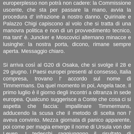
europerplesso non potrà non cadere: la Commissione
uscente, che sta per passare la mano, avvia la
procedura d' infrazione a nostro danno. Quirinale e
Palazzo Chigi capiscono al volo che si tratta di una
manovra politica e non di un provvedimento tecnico,
ma tant' è. Juncker e Moscovici alternano minacce e
lusinghe: la nostra porta, dicono, rimane sempre
aperta. Messaggio chiaro.
Si arriva così al G20 di Osaka, che si svolge il 28 e
29 giugno. I Paesi europei presenti al consesso, Italia
compresa, trovano l' accordo sul nome di
Timmermans. Da quel momento in poi, Angela tace. Il
primo luglio è il giorno degli incontri a oltranza in sede
europea. Qualcuno suggerisce a Conte che cosa ci si
aspetta che faccia: impallinare Timmermans,
adducendo la scusa che il metodo di scelta non l'
aveva convinto. Mezza giornata di panico apparente,
poi come per magia emerge il nome di Ursula von der
Leyen. I tedeschi raggiungono il risultato di