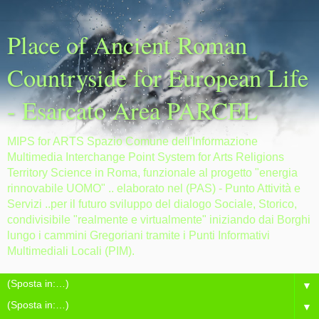
Place of Ancient Roman
Countryside for European Life
- Esarcato Area PARCEL
MIPS for ARTS Spazio Comune dell'Informazione
Multimedia Interchange Point System for Arts Religions
Territory Science in Roma, funzionale al progetto "energia
rinnovabile UOMO" .. elaborato nel (PAS) - Punto Attività e
Servizi ..per il futuro sviluppo del dialogo Sociale, Storico,
condivisibile "realmente e virtualmente" iniziando dai Borghi
lungo i cammini Gregoriani tramite i Punti Informativi
Multimediali Locali (PIM).
▼
▼