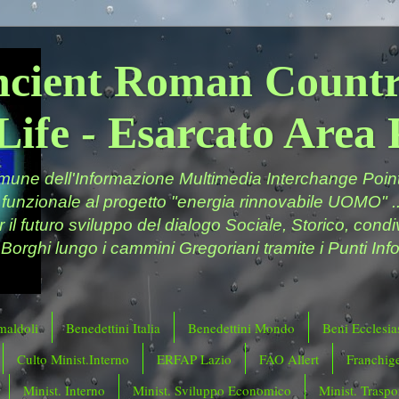
ncient Roman Countr
Life - Esarcato Are
ne dell'Informazione Multimedia Interchange Point 
 funzionale al progetto "energia rinnovabile UOMO" ..
er il futuro sviluppo del dialogo Sociale, Storico, cond
 Borghi lungo i cammini Gregoriani tramite i Punti Info
maldoli
Benedettini Italia
Benedettini Mondo
Beni Ecclesias
Culto Minist.Interno
ERFAP Lazio
FAO Allert
Franchig
Minist. Interno
Minist. Sviluppo Economico
Minist. Traspor