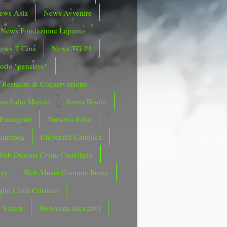
ews Asia
News Avvenire
News Fondazione Lepanto
ews T Cina
News TG 24
orio "pensiero"
Restauro & Conservazione
ma Italia Mondo
Sisma Rischi
 Emergenti
Turismo Italia
Europea
Università Cattolica
Web Diocesi Civita Castellana
day
Web Musei Comune Roma
lio Unità Cristiani
 Visure
Web zona Incentivi