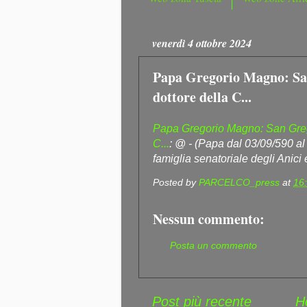
venerdì 4 ottobre 2024
Papa Gregorio Magno: San
dottore della C...
Papa Gregorio Magno: San Grego
C...
: @ - (Papa dal 03/09/590 a
famiglia senatoriale degli Anici 
Posted by
PARCELCO_press
at
16
Nessun commento:
Posta un commento
Post più recente
H