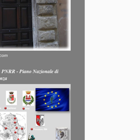
.com
PNRR - Piano Nazionale di
enza