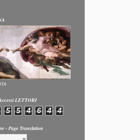
NA
ITA
e Accessi LETTORI
5
5
4
6
4
4
ne - Page Translation