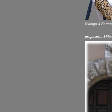
Dialogo & Forma
proposta... Ab