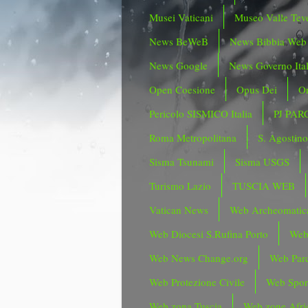
Musei Vaticani
Museo Valle Tev
News BeWeB
News Bibbia Web
News Google
News Governo Ita
Open Coesione
Opus Dei
Or
Pericolo SISMICO Italia
PJ PAR
Roma Metropolitana
S. Agostin
Sisma Tsunami
Sisma USGS
Turismo Lazio
TUSCIA WEB
Vatican News
Web Archeomatic
Web Diocesi S.Rufina Porto
Web
Web News Change.org
Web Parc
Web Protezione Civile
Web Spor
Web zona Tuscia
Web zone Afri