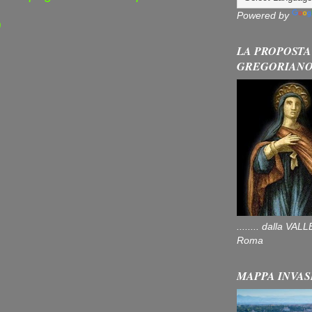
Powered by
)
LA PROPOSTA
GREGORIAN
........ dalla V
Roma
MAPPA INVAS