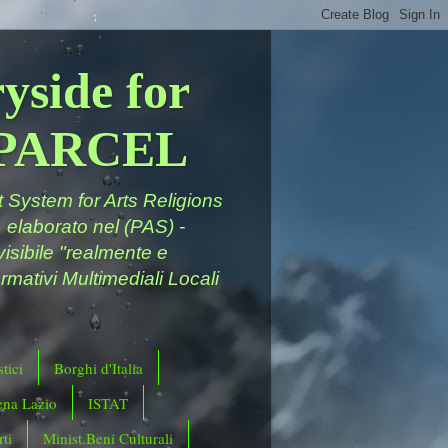
yside for
a PARCEL
System for Arts Religions
 elaborato nel (PAS) -
ivisibile "realmente e
rmativi Multimediali Locali
tici
Borghi d'Italia
ena Lazio
ISTAT
ti
Minist.Beni Culturali