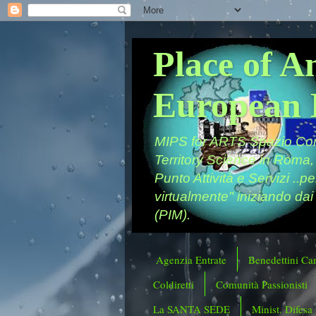
Place of A
European 
MIPS for ARTS Spazio Comu
Territory Science in Roma,
Punto Attività e Servizi ..p
virtualmente" iniziando dai
(PIM).
Agenzia Entrate
Benedettini Ca
Coldiretti
Comunità Passionisti
La SANTA SEDE
Minist. Difesa