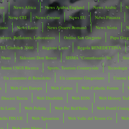
ere
News Africa
News Arabia England
News Arabic
N
News CEI
News Cresme
News EU
News Finanza
liano
News Lazio
News Osserv.Romano
News Storia
N
atores, Bellatores, Laboratores
Ordine San Gregorio
Papa Greg
CEL Giubileo 2000
Regione Lazio
Regola BENEDETTINA
o Nuns
Salesiani Don Bosco
SISMA "Commissario Str."
Sis
Sisma USGS Ricerca
Sports, Tourism Countryside
Tecnologie
Un cammino di Benedetto
Un cammino Gregoriano
Unione 
a
Web Cam Europa
Web Caritas
Web Catholic Forum
 Diocesi Tuscia
Web Disabilità
Web EON
Web History To
hi Lazio
Web Polizia
Web Per Bell'Italia
Web Pontif.Consig
tello FIN.UE
Web Tgtourism
Web Valle del Tevere Co
Web
ca
Web zone Meteo