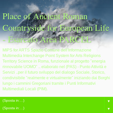
Place of Ancient Roman
Countryside for European Life
- Esarcato Area PARCEL
MIPS for ARTS Spazio Comune dell'Informazione
Multimedia Interchange Point System for Arts Religions
Territory Science in Roma, funzionale al progetto "energia
rinnovabile UOMO" .. elaborato nel (PAS) - Punto Attività e
Servizi ..per il futuro sviluppo del dialogo Sociale, Storico,
condivisibile "realmente e virtualmente" iniziando dai Borghi
lungo i cammini Gregoriani tramite i Punti Informativi
Multimediali Locali (PIM).
▼
▼