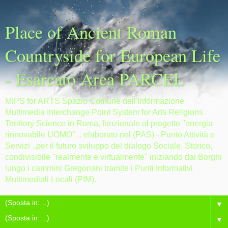
Place of Ancient Roman
Countryside for European Life
- Esarcato Area PARCEL
MIPS for ARTS Spazio Comune dell'Informazione
Multimedia Interchange Point System for Arts Religions
Territory Science in Roma, funzionale al progetto "energia
rinnovabile UOMO" .. elaborato nel (PAS) - Punto Attività e
Servizi ..per il futuro sviluppo del dialogo Sociale, Storico,
condivisibile "realmente e virtualmente" iniziando dai Borghi
lungo i cammini Gregoriani tramite i Punti Informativi
Multimediali Locali (PIM).
▼
▼