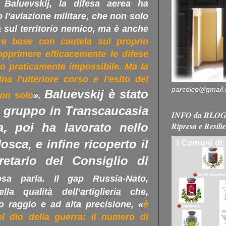
 Baluevskij, la difesa aerea ha
 l’aviazione militare, che non solo
sul territorio nemico, ma è anche
are base con cautela sul proprio
sopprimere efficacemente le difese
to praticamente impossibile. Ma la
a l’ulteriore corso e l’esito del
parcelco@gmail
Baluevskij è stato
on solo
».
 gruppo in Transcaucasia
INFO da BLOG 
Ripresa e Resili
a, poi ha lavorato nello
sca, e infine ricoperto il
retario del Consiglio di
a parla. Il gap Russia-Nato,
lla qualità dell’artiglieria che,
o raggio e ad alta precisione, «
è
el dio della guerra: il numero di