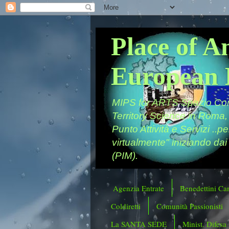
Place of A
European 
MIPS for ARTS Spazio Comu
Territory Science in Roma,
Punto Attività e Servizi ..p
virtualmente" iniziando dai
(PIM).
Agenzia Entrate
Benedettini Ca
Coldiretti
Comunità Passionisti
La SANTA SEDE
Minist. Difesa