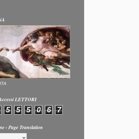
NA
ITA
e Accessi LETTORI
5
5
5
0
6
7
ne - Page Translation