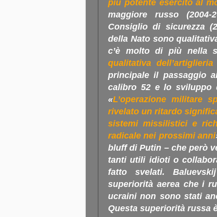
più potente esercito al 
maggiore russo (
2004-
Consiglio di sicurezza (
della Nato sono qualitativ
c’è molto di più nella s
qualitativa dell’artiglieri
principale il passaggio
calibro 52 e lo sviluppo d
«
L’operazione militare s
rivelato un ritardo signific
sistemi missilistici e ric
radicale nei prossimi anni
bluff di Putin – che però 
tanti utili idioti o collab
fatto svelati. Baluevs
superiorità aerea che i ru
ucraini non sono stati anc
Questa superiorità russa 