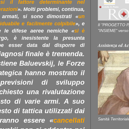
asi il fattore determinante nel
razioni
». Molti problemi, continua,
i armati, si sono dimostrati «
un
iduabile e facilmente colpibile
», e
Il "PROGETTO P
e le difese aeree nemiche «
si è
"INSIEME" verso u
rgo, è inesistente la presunta
Assistenza ed Ac
be esser data dal disporre di
iagnosi finale è tremenda.
iene Baluevskij, le Forze
ategica hanno mostrato il
 previsioni di sviluppo
chiesto una rivalutazione
sto di varie armi. A suo
esto di tattica utilizzati dai
vranno essere «
cancellati
Sanità Territorial