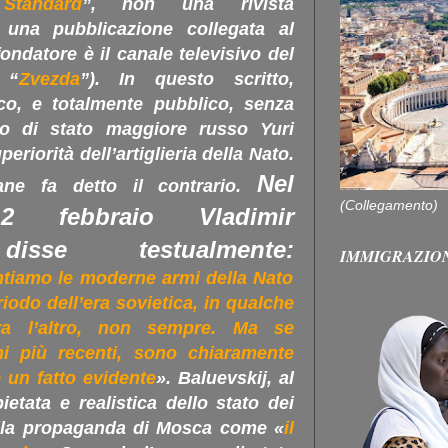
Standard
”, non una rivista
 una pubblicazione collegata al
 fondatore è il canale televisivo del
 “
Zvezda
”
). In questo scritto,
co, e totalmente pubblico, senza
capo di stato maggiore russo Yuri
eriorità dell’artiglieria della Nato.
Nel
ane fa detto il contrario.
(Collegamento)
2 febbraio Vladimir
disse testualmente:
IMMIGRAZIO
ntiamo le moderne armi della Nato
riodo dell’era sovietica, in qualche
ra l’altro, non sempre. Ma se
i più recenti, sono chiaramente
è un fatto evidente
». Baluevskij, al
pietata e realistica dello stato dei
alla propaganda di Mosca come «
il