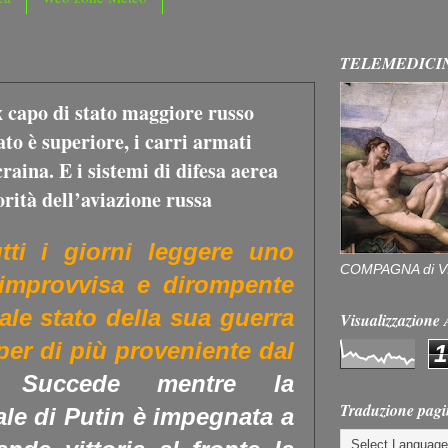
TELEMEDICI
x capo di stato maggiore russo
ato è superiore, i carri armati
craina. E i sistemi di difesa aerea
rità dell’aviazione russa
tti i giorni leggere uno
COMPAGNA di V
 improvvisa e dirompente
eale stato della sua guerra
Visualizzazion
 per di più proveniente dal
1
Succede mentre la
Traduzione pagi
le di Putin è impegnata a