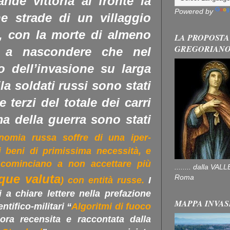
nde vittoria al fronte la
Powered by
e strade di un villaggio
), con la morte di almeno
LA PROPOSTA
GREGORIAN
 a nascondere che nel
io dell’invasione su larga
a soldati russi sono stati
e terzi del totale dei carri
ma della guerra sono stati
nomia russa soffre di una iper-
i beni di primissima necessità, e
 cominciano a non accettare più
........ dalla V
que valuta
Roma
) con entità russe.
I
ti a chiare lettere nella prefazione
MAPPA INVAS
entifico-militari “
Algoritmi di fuoco
ora recensita e raccontata dalla