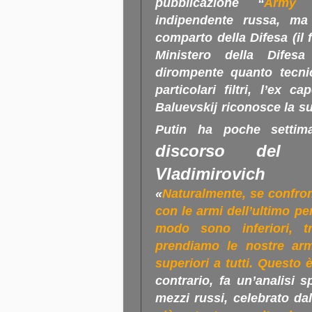
pubblicazione “
Army 
indipendente russa, ma
comparto della Difesa (
il
Ministero della Difesa
dirompente quanto tecni
particolari filtri, l’ex 
Baluevskij riconosce la sup
Putin ha poche settim
discorso del 
Vladimirovich 
«
Naturalmente, se confro
con le armi dell’ultimo pe
modo sono inferiori, t
prendiamo le nostre arm
superiori a tutti. Questo 
contrario, fa un’analisi s
mezzi russi, celebrato d