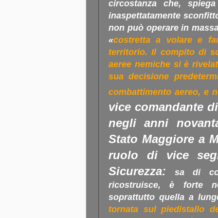
circostanza che, spiega
inaspettatamente sconfitto
non può operare in massa 
«
costretta a volare e f
territorio. Il compito di 
aeree nemiche si è rivela
sua decisione predetermin
combattimento aereo, e n
vice comandante di
negli anni novant
Stato Maggiore a Mo
ruolo di vice seg
Sicurezza:
sa di cos
ricostruisce, è forte ne
soprattutto quella a lung
tornata sul piedistallo d