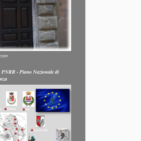
.com
PNRR - Piano Nazionale di
enza