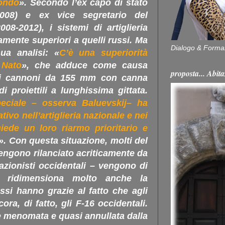
mondo
». Secondo l’ex capo di stato
2008
) e ex vice segretario del
2008-2012
), i sistemi di artiglieria
amente superiori a quelli russi. Ma
Dialogo & Forma
ua analisi: «
C’è una superiorità
a Nato
», che adduce come causa
proposta... Ab
 ai cannoni da 155 mm con canna
i proiettili a lunghissima gittata.
peciale – osserva Baluevskij– ha
ativo nell’artiglieria nazionale e nei
hiede un loro riarmo prioritario e
». Con questa situazione, molti del
vengono rilanciato acriticamente da
orazionisti occidentali – vengono di
kij ridimensiona molto anche la
ssi hanno grazie al fatto che agli
ora, di fatto, gli F-16 occidentali.
è menomata e quasi annullata dalla