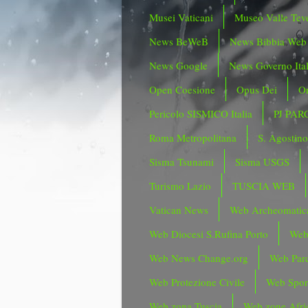
Musei Vaticani
Museo Valle Tev
News BeWeB
News Bibbia Web
News Google
News Governo Ita
Open Coesione
Opus Dei
Or
Pericolo SISMICO Italia
PJ PAR
Roma Metropolitana
S. Agostin
Sisma Tsunami
Sisma USGS
Turismo Lazio
TUSCIA WEB
Vatican News
Web Archeomatic
Web Diocesi S.Rufina Porto
Web
Web News Change.org
Web Parc
Web Protezione Civile
Web Spor
Web zona Tuscia
Web zone Afri