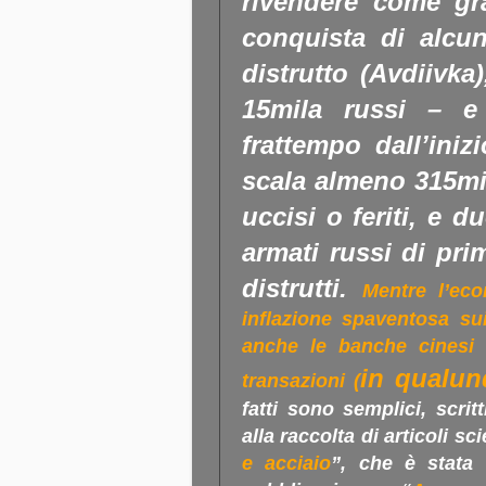
rivendere come gra
conquista di alcun
distrutto (Avdiivka
15mila russi – e
frattempo dall’iniz
scala almeno 315mil
uccisi o feriti, e du
armati russi di pri
distrutti.
Mentre l’eco
inflazione spaventosa su
anche le banche cinesi
in qualun
transazioni (
fatti sono semplici, scrit
alla raccolta di articoli sci
e acciaio
”, che è stata 