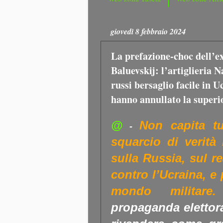
giovedì 8 febbraio 2024
La prefazione-choc dell’e
Baluevskij: l’artiglieria N
russi bersaglio facile in U
hanno annullato la superio
@
Non capita tu
-
squarcio di verità
sulla Russia, sul r
contro l’Ucraina, e
mondo militare.
propaganda elettora