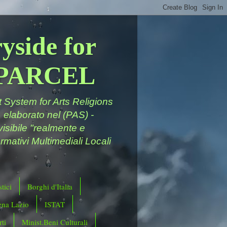
yside for
a PARCEL
System for Arts Religions
 elaborato nel (PAS) -
ivisibile "realmente e
rmativi Multimediali Locali
tici
Borghi d'Italia
ena Lazio
ISTAT
ti
Minist.Beni Culturali