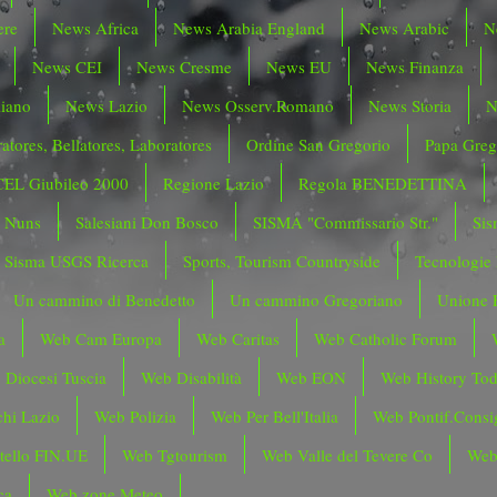
ere
News Africa
News Arabia England
News Arabic
N
News CEI
News Cresme
News EU
News Finanza
liano
News Lazio
News Osserv.Romano
News Storia
N
atores, Bellatores, Laboratores
Ordine San Gregorio
Papa Greg
CEL Giubileo 2000
Regione Lazio
Regola BENEDETTINA
o Nuns
Salesiani Don Bosco
SISMA "Commissario Str."
Sis
Sisma USGS Ricerca
Sports, Tourism Countryside
Tecnologie
Un cammino di Benedetto
Un cammino Gregoriano
Unione 
a
Web Cam Europa
Web Caritas
Web Catholic Forum
 Diocesi Tuscia
Web Disabilità
Web EON
Web History To
hi Lazio
Web Polizia
Web Per Bell'Italia
Web Pontif.Consig
tello FIN.UE
Web Tgtourism
Web Valle del Tevere Co
Web
ca
Web zone Meteo