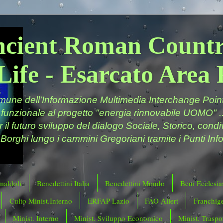
ncient Roman Countr
Life - Esarcato Are
ne dell'Informazione Multimedia Interchange Point 
 funzionale al progetto "energia rinnovabile UOMO" ..
er il futuro sviluppo del dialogo Sociale, Storico, cond
 Borghi lungo i cammini Gregoriani tramite i Punti Info
maldoli
Benedettini Italia
Benedettini Mondo
Beni Ecclesias
Culto Minist.Interno
ERFAP Lazio
FAO Allert
Franchig
Minist. Interno
Minist. Sviluppo Economico
Minist. Traspor