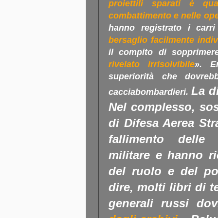
proiettili sparati è qu
combattimento e nelle ope
hanno registrato i carr
bersaglio facilmente indiv
il compito di sopprimer
rivelato irrisolvibile
». E
superiorità che dovreb
La d
cacciabombardieri.
Nel complesso, sost
di Difesa Aerea Str
fallimento delle
militare e hanno ri
del ruolo e del po
dire, molti libri di t
generali russi do