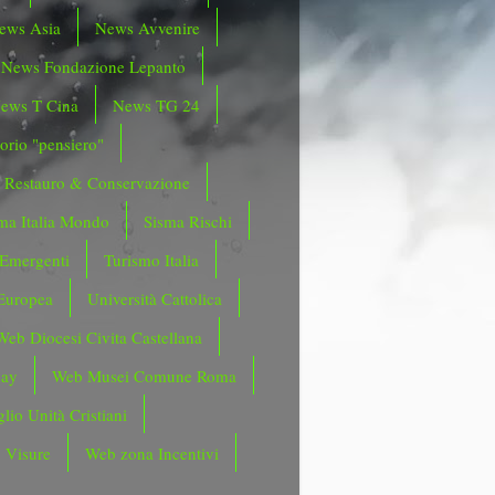
ews Asia
News Avvenire
News Fondazione Lepanto
ews T Cina
News TG 24
orio "pensiero"
Restauro & Conservazione
ma Italia Mondo
Sisma Rischi
 Emergenti
Turismo Italia
Europea
Università Cattolica
Web Diocesi Civita Castellana
day
Web Musei Comune Roma
lio Unità Cristiani
 Visure
Web zona Incentivi