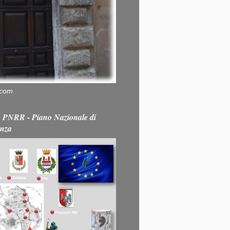
.com
PNRR - Piano Nazionale di
enza