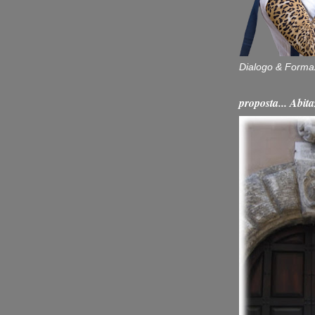
Dialogo & Forma
proposta... Ab