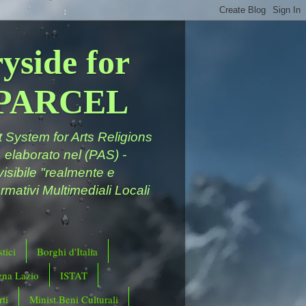
yside for
a PARCEL
System for Arts Religions
 elaborato nel (PAS) -
ivisibile "realmente e
rmativi Multimediali Locali
tici
Borghi d'Italia
ena Lazio
ISTAT
ti
Minist.Beni Culturali