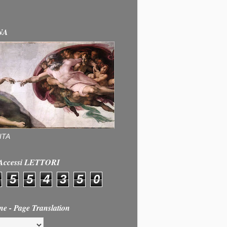
NA
ITA
e Accessi LETTORI
5
5
4
3
5
0
ne - Page Translation