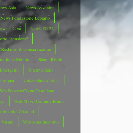
ews Asia
News Avvenire
News Fondazione Lepanto
ews T Cina
News TG 24
orio "pensiero"
Restauro & Conservazione
ma Italia Mondo
Sisma Rischi
 Emergenti
Turismo Italia
Europea
Università Cattolica
Web Diocesi Civita Castellana
day
Web Musei Comune Roma
lio Unità Cristiani
 Visure
Web zona Incentivi