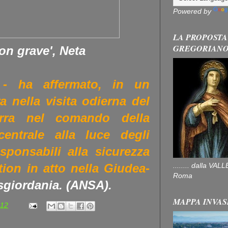
Powered by
LA PROPOSTA
GREGORIAN
ion grave', Neta
 - ha affermato, in un
a nella visita odierna del
rra nel comando della
centrale alla luce degli
sponsabili alla sicurezza
........ dalla V
tion in atto nella Giudea-
Roma
isgiordania. (ANSA).
MAPPA INVAS
:12