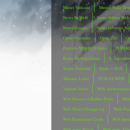
Musei Vaticani
Museo Valle Tev
News BeWeB
News Bibbia Web
News Google
News Governo Ita
Open Coesione
Opus Dei
Or
Pericolo SISMICO Italia
PJ PAR
Roma Metropolitana
S. Agostin
Sisma Tsunami
Sisma USGS
Turismo Lazio
TUSCIA WEB
Vatican News
Web Archeomatic
Web Diocesi S.Rufina Porto
Web
Web News Change.org
Web Parc
Web Protezione Civile
Web Spor
Web zona Tuscia
Web zone Afri