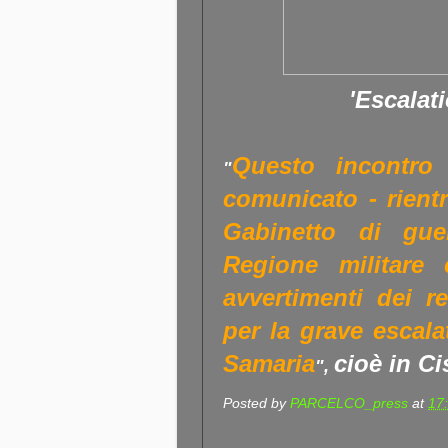
'Escalat
Questo incontro
"
comunicato - rientr
Gabinetto di gue
Regione militare 
avvertimenti dei re
per la grave escala
Samaria
cioè in C
",
Posted by
PARCELCO_press
at
17