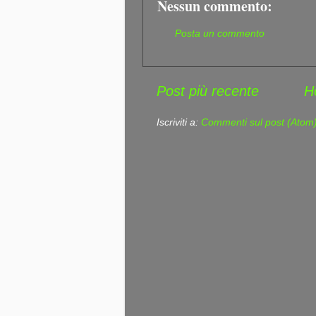
Nessun commento:
Posta un commento
Post più recente
H
Iscriviti a:
Commenti sul post (Atom