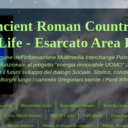
ncient Roman Countr
Life - Esarcato Are
ne dell'Informazione Multimedia Interchange Point 
 funzionale al progetto "energia rinnovabile UOMO" ..
er il futuro sviluppo del dialogo Sociale, Storico, cond
 Borghi lungo i cammini Gregoriani tramite i Punti Info
maldoli
Benedettini Italia
Benedettini Mondo
Beni Ecclesias
Culto Minist.Interno
ERFAP Lazio
FAO Allert
Franchig
Minist. Interno
Minist. Sviluppo Economico
Minist. Traspor