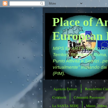
Place of A
European 
MIPS for ARTS Spazio Comu
Territory Science in Roma,
Punto Attività e Servizi ..p
virtualmente" iniziando dai
(PIM).
Agenzia Entrate
Benedettini Ca
Coldiretti
Comunità Passionisti
La SANTA SEDE
Minist. Difesa