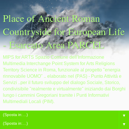
Place of Ancient Roman
Countryside for European Life
- Esarcato Area PARCEL
MIPS for ARTS Spazio Comune dell'Informazione
Multimedia Interchange Point System for Arts Religions
Territory Science in Roma, funzionale al progetto "energia
rinnovabile UOMO" .. elaborato nel (PAS) - Punto Attività e
Servizi ..per il futuro sviluppo del dialogo Sociale, Storico,
condivisibile "realmente e virtualmente" iniziando dai Borghi
lungo i cammini Gregoriani tramite i Punti Informativi
Multimediali Locali (PIM).
▼
▼