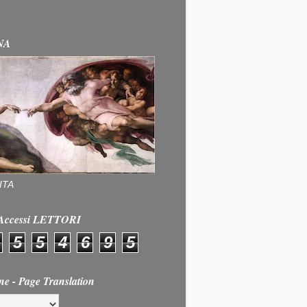
NA
ITA
e Accessi LETTORI
5
5
4
6
9
5
ne - Page Translation