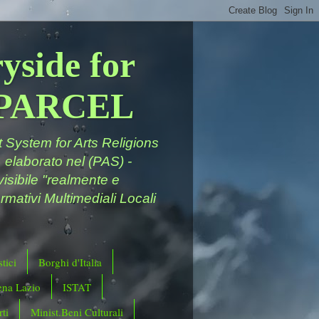
yside for
a PARCEL
System for Arts Religions
 elaborato nel (PAS) -
ivisibile "realmente e
rmativi Multimediali Locali
tici
Borghi d'Italia
ena Lazio
ISTAT
ti
Minist.Beni Culturali