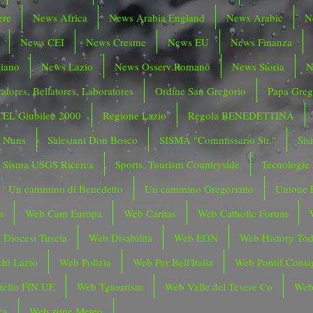
ere
News Africa
News Arabia England
News Arabic
N
News CEI
News Cresme
News EU
News Finanza
liano
News Lazio
News Osserv.Romano
News Storia
N
atores, Bellatores, Laboratores
Ordine San Gregorio
Papa Greg
CEL Giubileo 2000
Regione Lazio
Regola BENEDETTINA
o Nuns
Salesiani Don Bosco
SISMA "Commissario Str."
Sis
Sisma USGS Ricerca
Sports, Tourism Countryside
Tecnologie
Un cammino di Benedetto
Un cammino Gregoriano
Unione 
a
Web Cam Europa
Web Caritas
Web Catholic Forum
 Diocesi Tuscia
Web Disabilità
Web EON
Web History To
hi Lazio
Web Polizia
Web Per Bell'Italia
Web Pontif.Consig
tello FIN.UE
Web Tgtourism
Web Valle del Tevere Co
Web
ca
Web zone Meteo