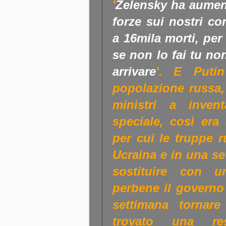
'
Zelensky ha aument
forze sui nostri co
a 16mila morti, per
se non lo fai tu n
arrivare
'.
E Putin
popolazione russa, 
ministri a inven
speciale, così era 
per cui le truppe 
Ucraina e in una se
sostituire con 
perbene il governo 
settimana tornare
trovato una res