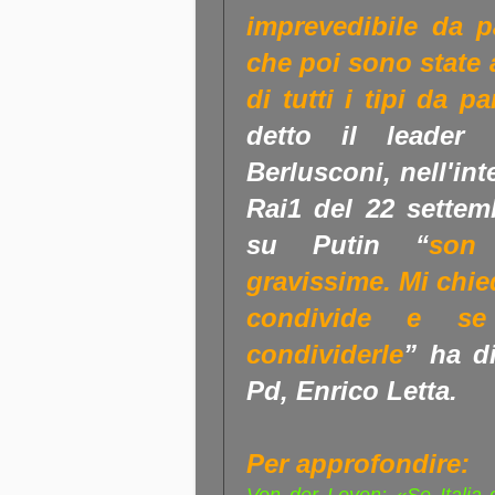
imprevedibile da p
che poi sono state 
di tutti i tipi da p
detto il leader 
Berlusconi, nell'int
Rai1 del 22 settem
su Putin “
son
gravissime. Mi chie
condivide e se 
condividerle
” ha di
Pd, Enrico Letta.
Per approfondire: