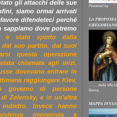
ato gli attacchi delle sue
Powered by
nfini, siamo ormai arrivati
LA PROPOSTA
 favore difendeteci perché
GREGORIAN
on sappiamo dove potremo
 è stato spinto dalla
dal suo partito, dai suoi
tarsi questa operazione
stata chiamata agli inizi,
russe dovevano entrare in
ttimana raggiungere Kiev,
........ dalla V
un governo di persone
Roma
di Zelensky, e in un'altra
MAPPA INVAS
 indietro. Invece hanno
istenza imprevista e