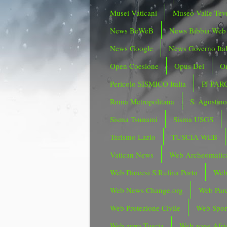
Musei Vaticani
Museo Valle Tev
News BeWeB
News Bibbia Web
News Google
News Governo Ita
Open Coesione
Opus Dei
Or
Pericolo SISMICO Italia
PJ PAR
Roma Metropolitana
S. Agostin
Sisma Tsunami
Sisma USGS
Turismo Lazio
TUSCIA WEB
Vatican News
Web Archeomatic
Web Diocesi S.Rufina Porto
Web
Web News Change.org
Web Parc
Web Protezione Civile
Web Spor
Web zona Tuscia
Web zone Afri