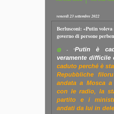
venerdì 23 settembre 2022
Berlusconi: «Putin voleva 
governo di persone perbe
Putin è cad
@
- “
veramente difficile
caduto perché è sta
Repubbliche filo
andata a Mosca a p
con le radio, la st
partito e i minist
andati da lui in de