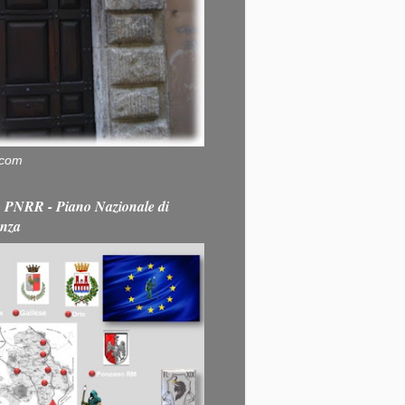
.com
PNRR - Piano Nazionale di
enza