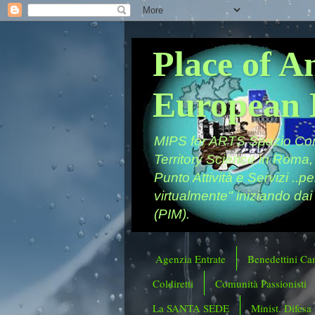
Place of A
European 
MIPS for ARTS Spazio Comu
Territory Science in Roma,
Punto Attività e Servizi ..p
virtualmente" iniziando dai
(PIM).
Agenzia Entrate
Benedettini Ca
Coldiretti
Comunità Passionisti
La SANTA SEDE
Minist. Difesa