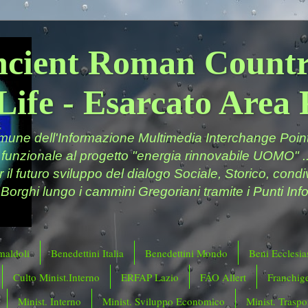
ncient Roman Countr
Life - Esarcato Are
ne dell'Informazione Multimedia Interchange Point 
 funzionale al progetto "energia rinnovabile UOMO" ..
er il futuro sviluppo del dialogo Sociale, Storico, cond
 Borghi lungo i cammini Gregoriani tramite i Punti Info
maldoli
Benedettini Italia
Benedettini Mondo
Beni Ecclesias
Culto Minist.Interno
ERFAP Lazio
FAO Allert
Franchig
Minist. Interno
Minist. Sviluppo Economico
Minist. Traspor