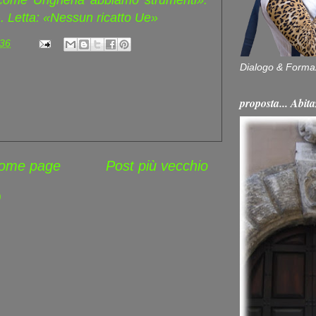
 come Ungheria abbiamo strumenti».
. Letta: «Nessun ricatto Ue»
:36
Dialogo & Forma
proposta... Ab
ome page
Post più vecchio
)