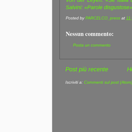
Von der Leyen: «Se Italia
Salvini: «Parole disgustose»
Posted by
PARCELCO_press
at
11
Nessun commento:
Posta un commento
Post più recente
H
Iscriviti a:
Commenti sul post (Atom