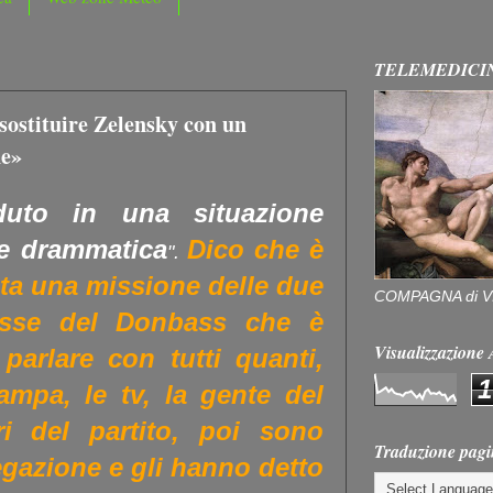
TELEMEDICI
sostituire Zelensky con un
ne»
uto in una situazione
 e drammatica
Dico che è
".
ta una missione delle due
COMPAGNA di V
russe del Donbass che è
Visualizzazion
arlare con tutti quanti,
1
ampa, le tv, la gente del
ri del partito, poi sono
Traduzione pagi
legazione e gli hanno detto