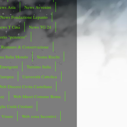
ews Asia
News Avvenire
News Fondazione Lepanto
ews T Cina
News TG 24
orio "pensiero"
Restauro & Conservazione
ma Italia Mondo
Sisma Rischi
 Emergenti
Turismo Italia
Europea
Università Cattolica
Web Diocesi Civita Castellana
day
Web Musei Comune Roma
lio Unità Cristiani
 Visure
Web zona Incentivi