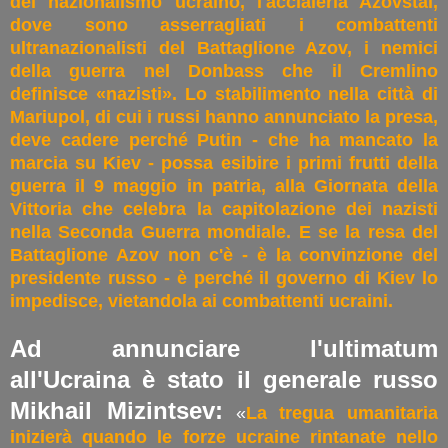
del nazionalismo ucraino, l'acciaieria Azovstal,
dove sono asserragliati i combattenti
ultranazionalisti del Battaglione Azov, i nemici
della guerra nel Donbass che il Cremlino
definisce «nazisti». Lo stabilimento nella città di
Mariupol, di cui i russi hanno annunciato la presa,
deve cadere perché Putin - che ha mancato la
marcia su Kiev - possa esibire i primi frutti della
guerra il 9 maggio in patria, alla Giornata della
Vittoria che celebra la capitolazione dei nazisti
nella Seconda Guerra mondiale. E se la resa del
Battaglione Azov non c'è - è la convinzione del
presidente russo - è perché il governo di Kiev lo
impedisce, vietandola ai combattenti ucraini.
Ad annunciare l'ultimatum
all'Ucraina è stato il generale russo
Mikhail Mizintsev:
«
La tregua umanitaria
inizierà quando le forze ucraine rintanate nello