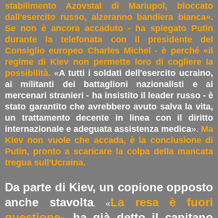
stabilimento Azovstal di Mariupol, bloccato
dall'esercito russo, alzeranno bandiera bianca».
Se non è ancora accaduto - ha spiegato Putin
durante la telefonata con il presidente del
Consiglio europeo Charles Michel - è perché «il
regime di Kiev non permette loro di cogliere la
possibilità.
«
A tutti i soldati dell'esercito ucraino,
ai militanti dei battaglioni nazionalisti e ai
mercenari stranieri - ha insistito il leader russo - è
stato garantito che avrebbero avuto salva la vita,
un trattamento decente in linea con il diritto
internazionale e adeguata assistenza medica
».
Ma
Kiev non vuole che accada, è la conclusione di
Putin, pronto a scaricare la colpa della mancata
tregua sull'Ucraina.
Da parte di Kiev, un copione opposto
anche stavolta
La resa è fuori
. «
questione
ha già detto il capitano