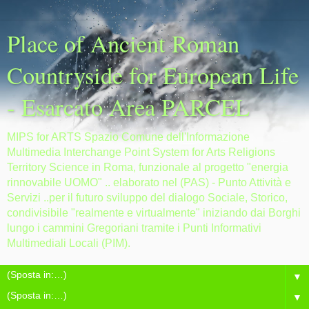
Place of Ancient Roman
Countryside for European Life
- Esarcato Area PARCEL
MIPS for ARTS Spazio Comune dell'Informazione
Multimedia Interchange Point System for Arts Religions
Territory Science in Roma, funzionale al progetto "energia
rinnovabile UOMO" .. elaborato nel (PAS) - Punto Attività e
Servizi ..per il futuro sviluppo del dialogo Sociale, Storico,
condivisibile "realmente e virtualmente" iniziando dai Borghi
lungo i cammini Gregoriani tramite i Punti Informativi
Multimediali Locali (PIM).
▼
▼