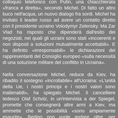
colloquio telefonico con Putin, una chiacchierata
«franca e diretta», secondo Michel. Di fatto un altro
buco nell'acqua, un nuovo dialogo fra sordi. Michel ha
invitato il leader russo ad avere un contatto diretto
con il presidente ucraino Volodymyr Zelensky. Ma Zar
Vlad ha risposto che dipenderà dall'esito dei
negoziati, nei quali gli ucraini sono stati «incoerenti e
non disposti a soluzioni mutualmente accettabili». E
ha definito «irresponsabili» le dichiarazioni dei
rappresentanti del Consiglio europeo «sulla necessità
di una soluzione militare del conflitto in Ucraina».
Nella conversazione Michel, reduce da Kiev, ha
ribadito il sostegno «incrollabile» all'Ucraina: «L'unità
della Ue, i nostri principi e i nostri valori sono
inalienabili», ha spiegato Michel. Il cancelliere
tedesco Olaf Scholz, in un'intervista a der Spiegel,
promette che consegnerà altre armi a Kiev, ma
ammette che le possibilità «sono ampiamente
esaurite». Berlino non vuole andare oltre, per