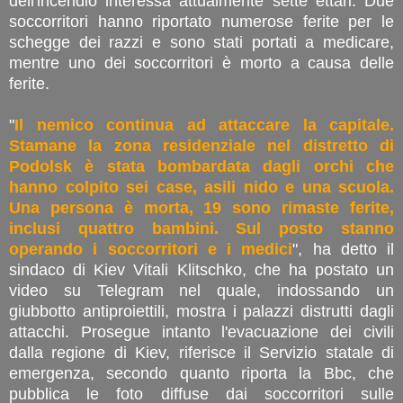
dell'incendio interessa attualmente sette ettari. Due
soccorritori hanno riportato numerose ferite per le
schegge dei razzi e sono stati portati a medicare,
mentre uno dei soccorritori è morto a causa delle
ferite.
"
Il nemico continua ad attaccare la capitale.
Stamane la zona residenziale nel distretto di
Podolsk è stata bombardata dagli orchi che
hanno colpito sei case, asili nido e una scuola.
Una persona è morta, 19 sono rimaste ferite,
inclusi quattro bambini. Sul posto stanno
operando i soccorritori e i medici
", ha detto il
sindaco di Kiev Vitali Klitschko, che ha postato un
video su Telegram nel quale, indossando un
giubbotto antiproiettili, mostra i palazzi distrutti dagli
attacchi. Prosegue intanto l'evacuazione dei civili
dalla regione di Kiev, riferisce il Servizio statale di
emergenza, secondo quanto riporta la Bbc, che
pubblica le foto diffuse dai soccorritori sulle