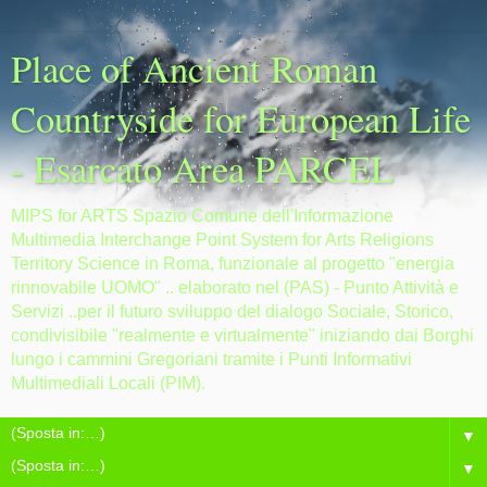
Place of Ancient Roman
Countryside for European Life
- Esarcato Area PARCEL
MIPS for ARTS Spazio Comune dell'Informazione
Multimedia Interchange Point System for Arts Religions
Territory Science in Roma, funzionale al progetto "energia
rinnovabile UOMO" .. elaborato nel (PAS) - Punto Attività e
Servizi ..per il futuro sviluppo del dialogo Sociale, Storico,
condivisibile "realmente e virtualmente" iniziando dai Borghi
lungo i cammini Gregoriani tramite i Punti Informativi
Multimediali Locali (PIM).
▼
▼