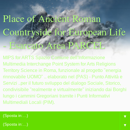
Place of Ancient Roman
Countryside for European Life
- Esarcato Area PARCEL
MIPS for ARTS Spazio Comune dell'Informazione
Multimedia Interchange Point System for Arts Religions
Territory Science in Roma, funzionale al progetto "energia
rinnovabile UOMO" .. elaborato nel (PAS) - Punto Attività e
Servizi ..per il futuro sviluppo del dialogo Sociale, Storico,
condivisibile "realmente e virtualmente" iniziando dai Borghi
lungo i cammini Gregoriani tramite i Punti Informativi
Multimediali Locali (PIM).
▼
▼