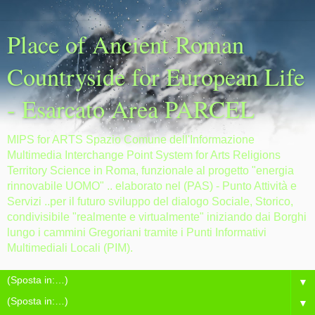
Place of Ancient Roman
Countryside for European Life
- Esarcato Area PARCEL
MIPS for ARTS Spazio Comune dell'Informazione
Multimedia Interchange Point System for Arts Religions
Territory Science in Roma, funzionale al progetto "energia
rinnovabile UOMO" .. elaborato nel (PAS) - Punto Attività e
Servizi ..per il futuro sviluppo del dialogo Sociale, Storico,
condivisibile "realmente e virtualmente" iniziando dai Borghi
lungo i cammini Gregoriani tramite i Punti Informativi
Multimediali Locali (PIM).
▼
▼