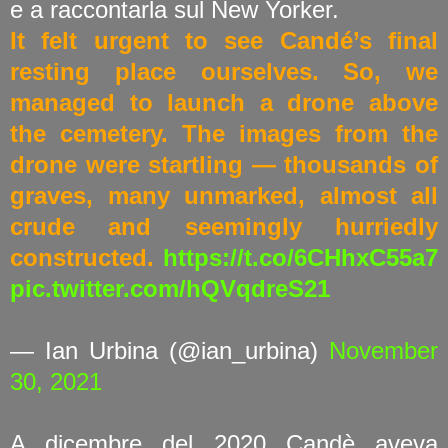
e a raccontarla sul New Yorker.
It felt urgent to see Candé’s final
resting place ourselves. So, we
managed to launch a drone above
the cemetery. The images from the
drone were startling — thousands of
graves, many unmarked, almost all
crude and seemingly hurriedly
constructed.
https://t.co/6CHhxC55a7
pic.twitter.com/hQVqdreS21
— Ian Urbina (@ian_urbina)
November
30, 2021
A dicembre del 2020 Candè aveva