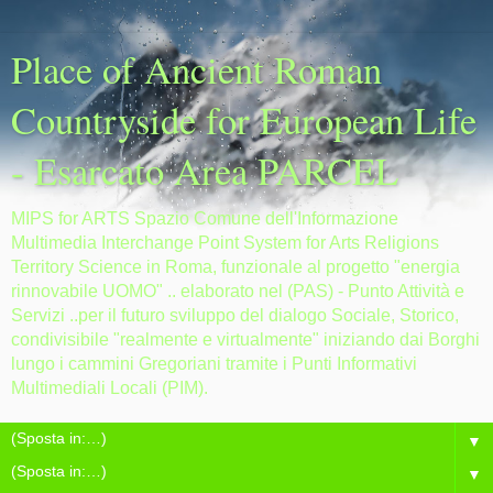
Place of Ancient Roman
Countryside for European Life
- Esarcato Area PARCEL
MIPS for ARTS Spazio Comune dell'Informazione
Multimedia Interchange Point System for Arts Religions
Territory Science in Roma, funzionale al progetto "energia
rinnovabile UOMO" .. elaborato nel (PAS) - Punto Attività e
Servizi ..per il futuro sviluppo del dialogo Sociale, Storico,
condivisibile "realmente e virtualmente" iniziando dai Borghi
lungo i cammini Gregoriani tramite i Punti Informativi
Multimediali Locali (PIM).
▼
▼