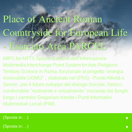
Place of Ancient Roman
Countryside for European Life
- Esarcato Area PARCEL
MIPS for ARTS Spazio Comune dell'Informazione
Multimedia Interchange Point System for Arts Religions
Territory Science in Roma, funzionale al progetto "energia
rinnovabile UOMO" .. elaborato nel (PAS) - Punto Attività e
Servizi ..per il futuro sviluppo del dialogo Sociale, Storico,
condivisibile "realmente e virtualmente" iniziando dai Borghi
lungo i cammini Gregoriani tramite i Punti Informativi
Multimediali Locali (PIM).
▼
▼