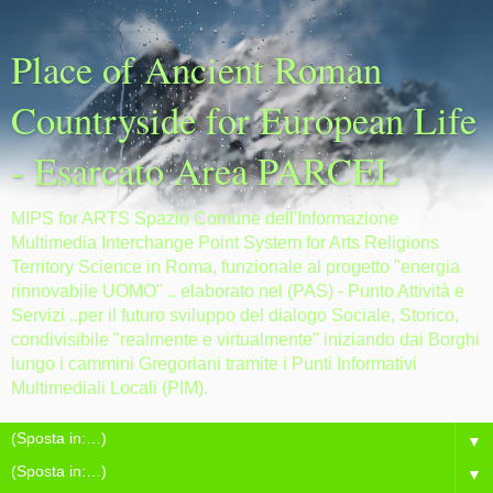
Place of Ancient Roman
Countryside for European Life
- Esarcato Area PARCEL
MIPS for ARTS Spazio Comune dell'Informazione
Multimedia Interchange Point System for Arts Religions
Territory Science in Roma, funzionale al progetto "energia
rinnovabile UOMO" .. elaborato nel (PAS) - Punto Attività e
Servizi ..per il futuro sviluppo del dialogo Sociale, Storico,
condivisibile "realmente e virtualmente" iniziando dai Borghi
lungo i cammini Gregoriani tramite i Punti Informativi
Multimediali Locali (PIM).
▼
▼