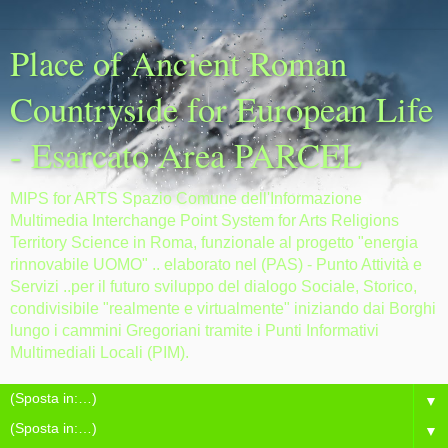
Place of Ancient Roman
Countryside for European Life
- Esarcato Area PARCEL
MIPS for ARTS Spazio Comune dell'Informazione
Multimedia Interchange Point System for Arts Religions
Territory Science in Roma, funzionale al progetto "energia
rinnovabile UOMO" .. elaborato nel (PAS) - Punto Attività e
Servizi ..per il futuro sviluppo del dialogo Sociale, Storico,
condivisibile "realmente e virtualmente" iniziando dai Borghi
lungo i cammini Gregoriani tramite i Punti Informativi
Multimediali Locali (PIM).
▼
▼