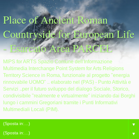
Place of Ancient Roman
Countryside for European Life
- Esarcato Area PARCEL
MIPS for ARTS Spazio Comune dell'Informazione
Multimedia Interchange Point System for Arts Religions
Territory Science in Roma, funzionale al progetto "energia
rinnovabile UOMO" .. elaborato nel (PAS) - Punto Attività e
Servizi ..per il futuro sviluppo del dialogo Sociale, Storico,
condivisibile "realmente e virtualmente" iniziando dai Borghi
lungo i cammini Gregoriani tramite i Punti Informativi
Multimediali Locali (PIM).
▼
▼