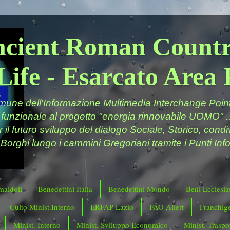
ncient Roman Countr
Life - Esarcato Are
ne dell'Informazione Multimedia Interchange Point 
 funzionale al progetto "energia rinnovabile UOMO" ..
er il futuro sviluppo del dialogo Sociale, Storico, cond
 Borghi lungo i cammini Gregoriani tramite i Punti Info
maldoli
Benedettini Italia
Benedettini Mondo
Beni Ecclesias
Culto Minist.Interno
ERFAP Lazio
FAO Allert
Franchig
Minist. Interno
Minist. Sviluppo Economico
Minist. Traspor