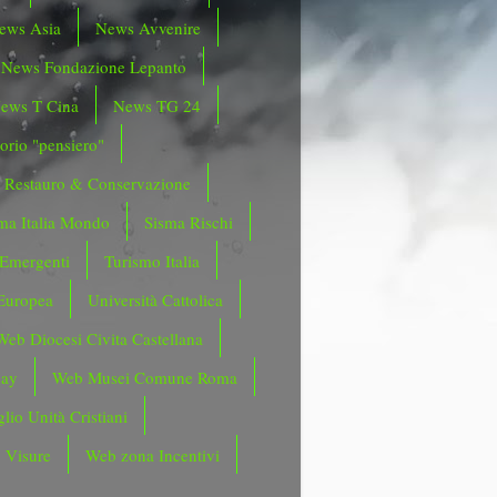
ews Asia
News Avvenire
News Fondazione Lepanto
ews T Cina
News TG 24
orio "pensiero"
Restauro & Conservazione
ma Italia Mondo
Sisma Rischi
 Emergenti
Turismo Italia
Europea
Università Cattolica
Web Diocesi Civita Castellana
day
Web Musei Comune Roma
lio Unità Cristiani
 Visure
Web zona Incentivi