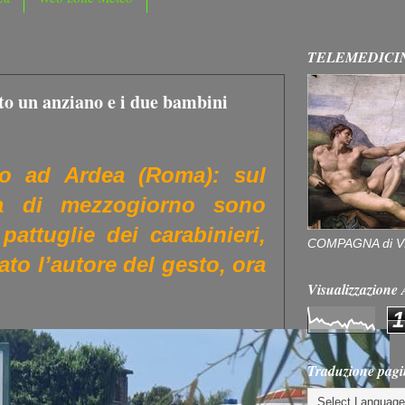
TELEMEDICI
o un anziano e i due bambini
ro ad Ardea (Roma): sul
a di mezzogiorno sono
attuglie dei carabinieri,
COMPAGNA di V
ato l’autore del gesto, ora
Visualizzazion
1
Traduzione pagi