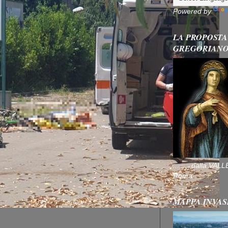
Powered by
LA PROPOSTA
GREGORIAN
........ dalla V
Roma
MAPPA INVAS