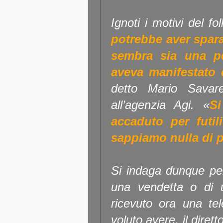
Ignoti i motivi del fo
potrebbe aver sparat
sembra sia una pe
aveva manifestato 
detto Mario Savar
all’agenzia Agi. «
Si
accaduto per futi
sappiamo nulla di 
Si indaga dunque per 
una vendetta o di 
ricevuto ora una te
voluto avere, il diret