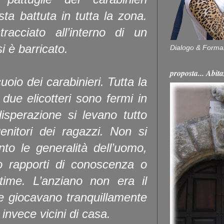
ta battuta in tutta la zona.
racciato all’interno di un
 è barricato.
Dialogo & Forma
proposta... Ab
cuoio dei carabinieri. Tutta la
 due elicotteri sono fermi in
isperazione si levano tutto
genitori dei ragazzi. Non si
o le generalità dell’uomo,
o rapporti di conoscenza o
ttime. L’anziano non era il
he giocavano tranquillamente
 invece vicini di casa.