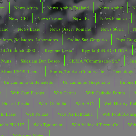
ere
News Africa
News Arabia England
News Arabic
N
News CEI
News Cresme
News EU
News Finanza
liano
News Lazio
News Osserv.Romano
News Storia
N
atores, Bellatores, Laboratores
Ordine San Gregorio
Papa Greg
CEL Giubileo 2000
Regione Lazio
Regola BENEDETTINA
o Nuns
Salesiani Don Bosco
SISMA "Commissario Str."
Sis
Sisma USGS Ricerca
Sports, Tourism Countryside
Tecnologie
Un cammino di Benedetto
Un cammino Gregoriano
Unione 
a
Web Cam Europa
Web Caritas
Web Catholic Forum
 Diocesi Tuscia
Web Disabilità
Web EON
Web History To
hi Lazio
Web Polizia
Web Per Bell'Italia
Web Pontif.Consig
tello FIN.UE
Web Tgtourism
Web Valle del Tevere Co
Web
ca
Web zone Meteo