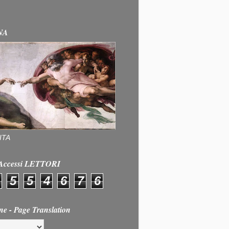
NA
ITA
e Accessi LETTORI
5
5
4
6
7
6
ne - Page Translation