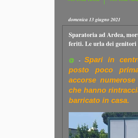
domenica 13 giugno 2021
Sparatoria ad Ardea, mort
feriti. Le urla dei genitori
Spari in cent
@
-
posto poco prim
accorse numerose p
che hanno rintracci
barricato in casa.