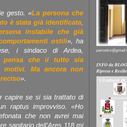
lle gesto. «
La persona che
o è stata già identificata,
rsona instabile che già
comportamenti ostili
», ha
ese, i sindaco di Ardea,
parcelco@gmail
 pensa che il tutto sia
INFO da BLOG 
li motivi. Ma ancora non
Ripresa e Resili
preciso
».
capire se si sia trattato di
un raptus improvviso. «Ho
lefonata che non avrei mai
tore sanitario dell’Ares 118 mi