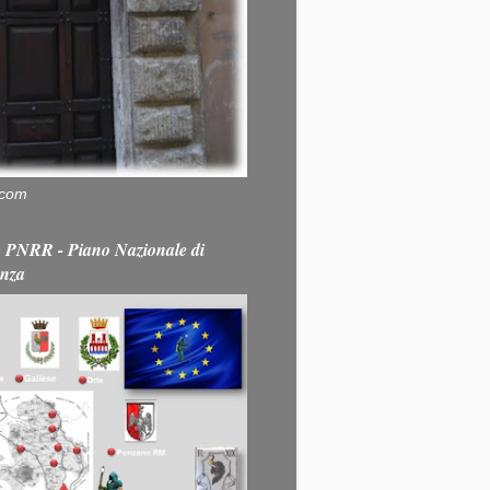
.com
PNRR - Piano Nazionale di
enza