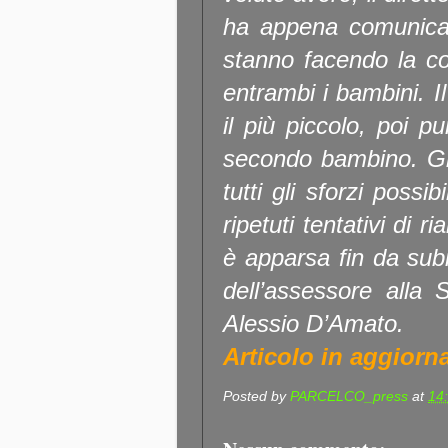
ha appena comunicat
stanno facendo la c
entrambi i bambini. I
il più piccolo, poi 
secondo bambino. Gl
tutti gli sforzi possi
ripetuti tentativi di 
è apparsa fin da su
dell’assessore alla 
Alessio D’Amato.
Articolo in aggiorn
Posted by
PARCELCO_press
at
14