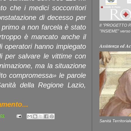
o che i medici soccorritori
onstatazione di decesso per
Il "PROGETTO P
l primo a non farcela è stato
"INSIEME" verso u
purtroppo è mancato anche il
i operatori hanno impiegato
Assistenza ed Ac
bili per salvare le vittime con
rianimazione, ma la situazione
bito compromessa» le parole
Sanità della Regione Lazio,
amento...
:01
Sanità Territorial