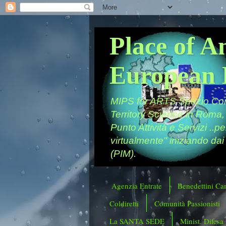
Place of A
European 
MIPS for ARTS Spazio Comu
Territory Science in Roma,
Punto Attività e Servizi ..p
virtualmente" iniziando dai
(PIM).
Agenzia Entrate
Benedettini Ca
Coldiretti
Comunità Passionisti
La SANTA SEDE
Minist. Difesa