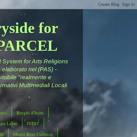
yside for
a PARCEL
System for Arts Religions
 elaborato nel (PAS) -
ivisibile "realmente e
rmativi Multimediali Locali
tici
Borghi d'Italia
ena Lazio
ISTAT
ti
Minist.Beni Culturali