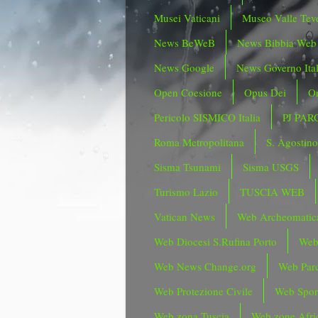
Musei Vaticani
Museo Valle Tev
News BeWeB
News Bibbia Web
News Google
News Governo Ita
Open Coesione
Opus Dei
Or
Pericolo SISMICO Italia
PJ PAR
Roma Metropolitana
S. Agostin
Sisma Tsunami
Sisma USGS
Turismo Lazio
TUSCIA WEB
Vatican News
Web Archeomatic
Web Diocesi S.Rufina Porto
Web
Web News Change.org
Web Parc
Web Protezione Civile
Web Spor
Web zona Tuscia
Web zone Afri