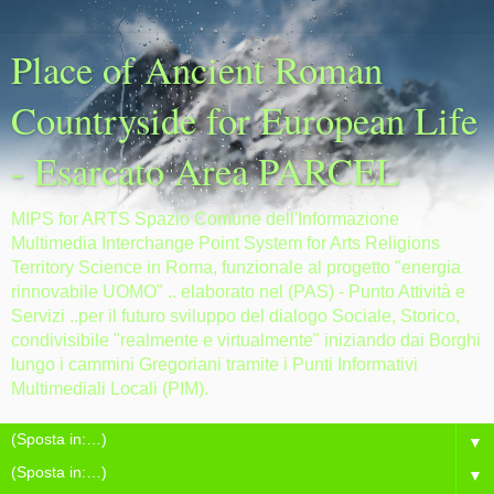
Place of Ancient Roman
Countryside for European Life
- Esarcato Area PARCEL
MIPS for ARTS Spazio Comune dell'Informazione
Multimedia Interchange Point System for Arts Religions
Territory Science in Roma, funzionale al progetto "energia
rinnovabile UOMO" .. elaborato nel (PAS) - Punto Attività e
Servizi ..per il futuro sviluppo del dialogo Sociale, Storico,
condivisibile "realmente e virtualmente" iniziando dai Borghi
lungo i cammini Gregoriani tramite i Punti Informativi
Multimediali Locali (PIM).
▼
▼