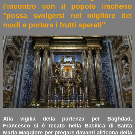
l'incontro con il popolo iracheno
"possa svolgersi nel migliore dei
modi e portare i frutti sperati"
Alla vigilia della partenza per Baghdad,
Francesco si è recato nella Basilica di Santa
Maria Maggiore per pregare davanti all'icona della