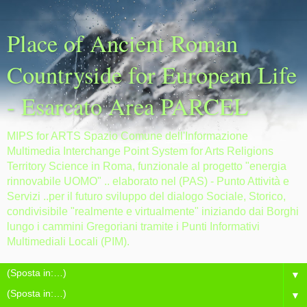
Place of Ancient Roman
Countryside for European Life
- Esarcato Area PARCEL
MIPS for ARTS Spazio Comune dell'Informazione
Multimedia Interchange Point System for Arts Religions
Territory Science in Roma, funzionale al progetto "energia
rinnovabile UOMO" .. elaborato nel (PAS) - Punto Attività e
Servizi ..per il futuro sviluppo del dialogo Sociale, Storico,
condivisibile "realmente e virtualmente" iniziando dai Borghi
lungo i cammini Gregoriani tramite i Punti Informativi
Multimediali Locali (PIM).
▼
▼