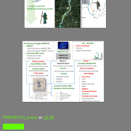
PARCELCO_press
at
14:38
Condividi