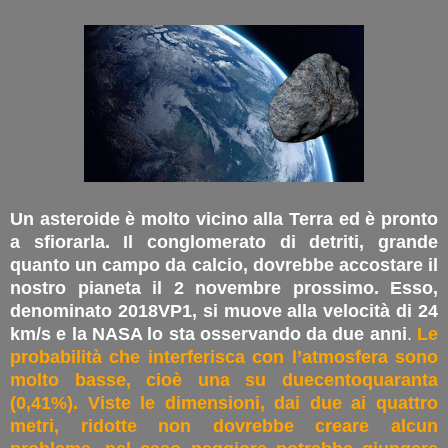
Un asteroide è molto vicino alla Terra ed è pronto
a sfiorarla. Il conglomerato di detriti, grande
quanto un campo da calcio, dovrebbe accostare il
nostro pianeta il 2 novembre prossimo. Esso,
denominato 2018VP1, si muove alla velocità di 24
km/s e la NASA lo sta osservando da due anni
.
Le
probabilità che interferisca con l’atmosfera sono
molto basse, cioè una su duecentoquaranta
(0,41%). Viste le dimensioni, dai due ai quattro
metri, ridotte non dovrebbe creare alcun