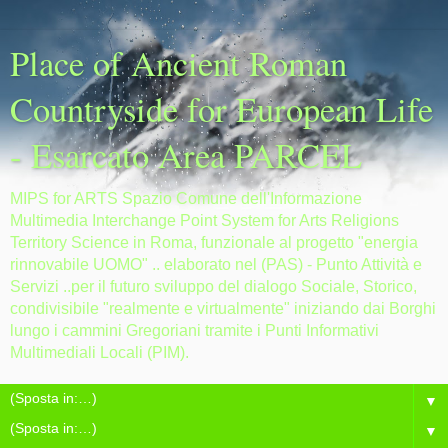
Place of Ancient Roman
Countryside for European Life
- Esarcato Area PARCEL
MIPS for ARTS Spazio Comune dell'Informazione
Multimedia Interchange Point System for Arts Religions
Territory Science in Roma, funzionale al progetto "energia
rinnovabile UOMO" .. elaborato nel (PAS) - Punto Attività e
Servizi ..per il futuro sviluppo del dialogo Sociale, Storico,
condivisibile "realmente e virtualmente" iniziando dai Borghi
lungo i cammini Gregoriani tramite i Punti Informativi
Multimediali Locali (PIM).
▼
▼