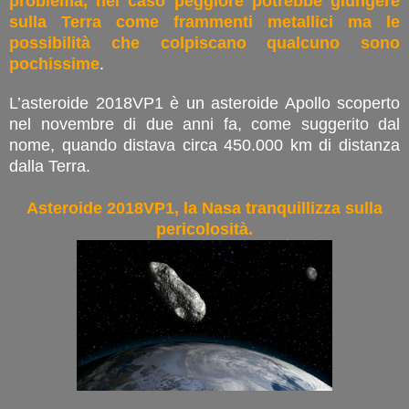
problema, nel caso peggiore potrebbe giungere
sulla Terra come frammenti metallici ma le
possibilità che colpiscano qualcuno sono
pochissime
.
L’asteroide 2018VP1 è un asteroide Apollo scoperto
nel novembre di due anni fa, come suggerito dal
nome, quando distava circa 450.000 km di distanza
dalla Terra.
Asteroide 2018VP1, la Nasa tranquillizza sulla
pericolosità.