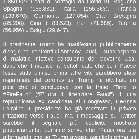
1.850.527 i casi di contagio da Covid-19. Seguono
Spagna (166.831), Italia (156.363), Francia
(133.670), Germania (127.854), Gran Bretagna
(85.208), Cina ( 83.523), Iran (71.686), Turchia
(56.956) e Belgio (29.647).
Il presidente Trump ha manifestato pubblicamente
disagio nei confronti di Anthony Fauci, il superesperto
di malattie infettive consulente del Governo Usa,
dopo che il medico ha sottolineato che se il Paese
fosse stato chiuso prima altre vite sarebbero state
risparmiate dal coronavirus. Trump ha ritwittato un
post che si concludeva con la frase “Time to
#FireFauci” (“E’ ora di licenziare Fauci”) di una
repubblicana ex candidata al Congresso, DeAnna
Lorraine. Il presidente ha già mostrato in privato
irritazione verso Fauci, ma il messaggio su Twitter
sarebbe il segnale più esplicito mostrato
pubblicamente. Lorraine scrive che “Fauci ora sta
affermando che se Trump avesse ascoltato prima gli