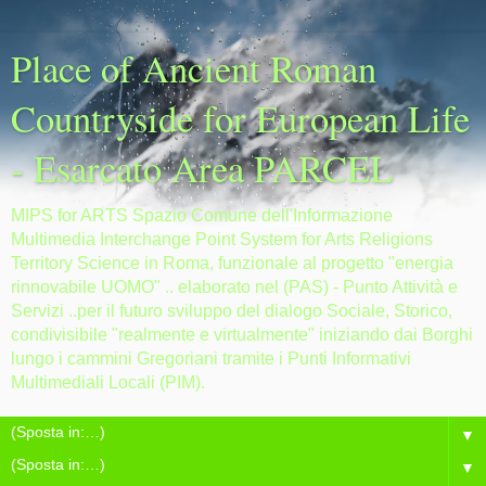
Place of Ancient Roman
Countryside for European Life
- Esarcato Area PARCEL
MIPS for ARTS Spazio Comune dell'Informazione
Multimedia Interchange Point System for Arts Religions
Territory Science in Roma, funzionale al progetto "energia
rinnovabile UOMO" .. elaborato nel (PAS) - Punto Attività e
Servizi ..per il futuro sviluppo del dialogo Sociale, Storico,
condivisibile "realmente e virtualmente" iniziando dai Borghi
lungo i cammini Gregoriani tramite i Punti Informativi
Multimediali Locali (PIM).
▼
▼