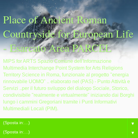
Place of Ancient Roman
Countryside for European Life
- Esarcato Area PARCEL
MIPS for ARTS Spazio Comune dell'Informazione
Multimedia Interchange Point System for Arts Religions
Territory Science in Roma, funzionale al progetto "energia
rinnovabile UOMO" .. elaborato nel (PAS) - Punto Attività e
Servizi ..per il futuro sviluppo del dialogo Sociale, Storico,
condivisibile "realmente e virtualmente" iniziando dai Borghi
lungo i cammini Gregoriani tramite i Punti Informativi
Multimediali Locali (PIM).
▼
▼