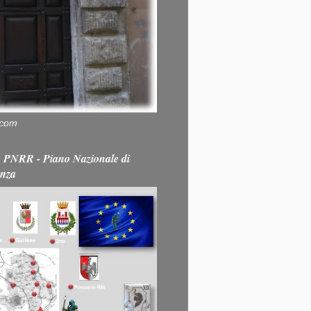
.com
PNRR - Piano Nazionale di
enza