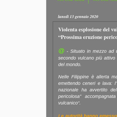
lunedì 13 gennaio 2020
Violenta esplosione del vu
“Prossima eruzione peric
@
- Situato in mezzo ad un
secondo vulcano più attivo d
del mondo.
Nelle Filippine è allerta 
emettendo ceneri e lava: l’
nazionale ha avvertito del
pericolosa” accompagnata 
vulcanico“.
Le autorità hanno emesso 