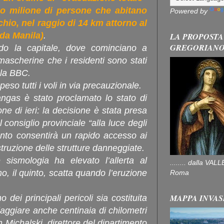
o milione di persone che abitano
Powered by
chio, nel raggio di 14 km attorno al
 da Manila
)
.
LA PROPOSTA
GREGORIAN
do la capitale, dove cominciano a
mascherine che i residenti sono stati
a la BBC.
eso tutti i voli in via precauzionale.
tangas è stato proclamato lo stato di
one di ieri: la decisione è stata presa
consiglio provinciale “alla luce degli
ento consentirà un rapido accesso ai
ostruzione delle strutture danneggiate.
e sismologia ha elevato l’allerta al
........ dalla V
, il quinto, scatta quando l’eruzione
Roma
MAPPA INVAS
 dei principali pericoli sia costituita
aggiare anche centinaia di chilometri
h Michalski, direttore del dipartimento