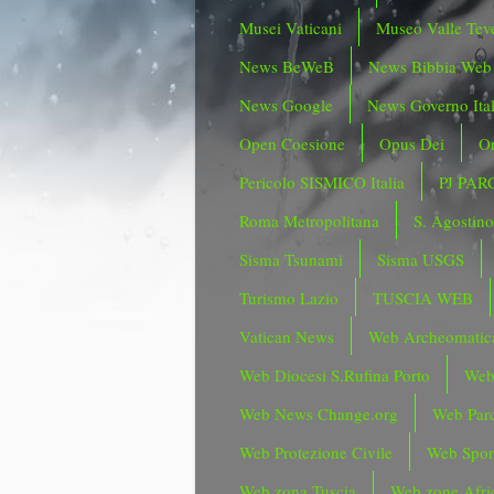
Musei Vaticani
Museo Valle Tev
News BeWeB
News Bibbia Web
News Google
News Governo Ita
Open Coesione
Opus Dei
Or
Pericolo SISMICO Italia
PJ PAR
Roma Metropolitana
S. Agostin
Sisma Tsunami
Sisma USGS
Turismo Lazio
TUSCIA WEB
Vatican News
Web Archeomatic
Web Diocesi S.Rufina Porto
Web
Web News Change.org
Web Parc
Web Protezione Civile
Web Spor
Web zona Tuscia
Web zone Afri