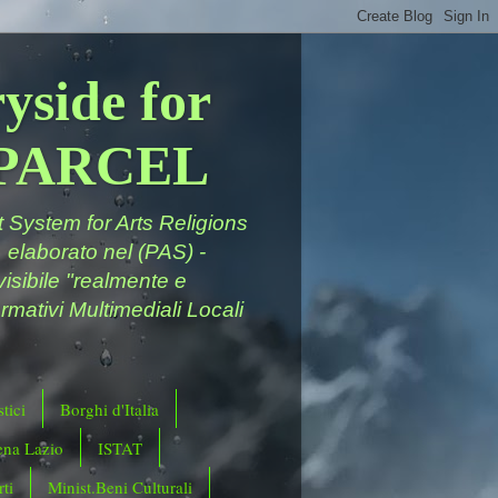
yside for
a PARCEL
System for Arts Religions
 elaborato nel (PAS) -
ivisibile "realmente e
rmativi Multimediali Locali
tici
Borghi d'Italia
ena Lazio
ISTAT
ti
Minist.Beni Culturali