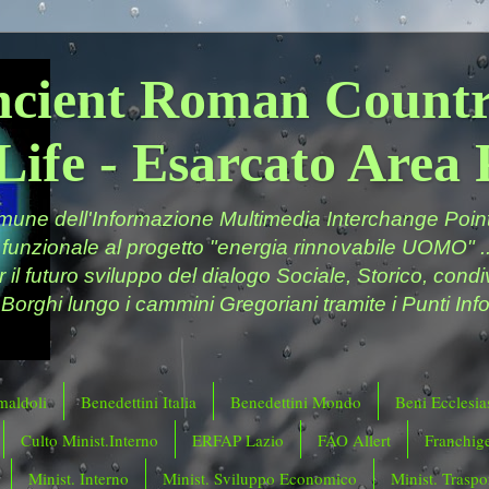
ncient Roman Countr
Life - Esarcato Are
ne dell'Informazione Multimedia Interchange Point 
 funzionale al progetto "energia rinnovabile UOMO" ..
er il futuro sviluppo del dialogo Sociale, Storico, cond
 Borghi lungo i cammini Gregoriani tramite i Punti Info
maldoli
Benedettini Italia
Benedettini Mondo
Beni Ecclesias
Culto Minist.Interno
ERFAP Lazio
FAO Allert
Franchig
Minist. Interno
Minist. Sviluppo Economico
Minist. Traspor