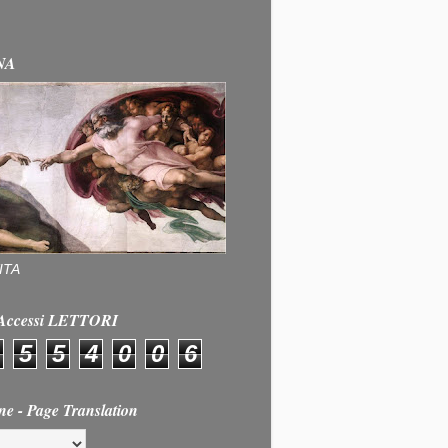
NA
ITA
e Accessi LETTORI
5
5
4
0
0
6
ne - Page Translation