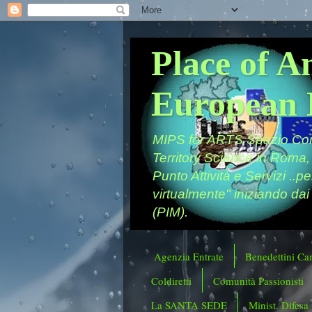
Place of A
European 
MIPS for ARTS Spazio Comu
Territory Science in Roma,
Punto Attività e Servizi ..p
virtualmente" iniziando dai
(PIM).
Agenzia Entrate
Benedettini Ca
Coldiretti
Comunità Passionisti
La SANTA SEDE
Minist. Difesa