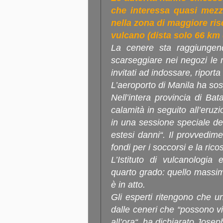
che interessa quasi mezz
nella zona di maggiore ris
vulcano (dista solo 66 km
La cenere sta raggiungen
scarseggiare nei negozi le 
invitati ad indossare, riport
L’aeroporto di Manila ha sosp
Nell’intera provincia di Ba
calamità in seguito all’eruzi
in una sessione speciale del 
estesi danni“. Il provvedim
fondi per i soccorsi e la ric
L’Istituto di vulcanologia 
quarto grado: quello massimo
è in atto.
Gli esperti ritengono che uno
dalle ceneri che “possono vi
all’ora“, ha dichiarato Josep