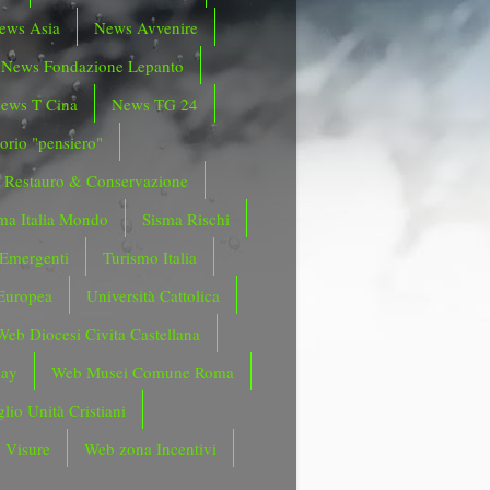
ews Asia
News Avvenire
News Fondazione Lepanto
ews T Cina
News TG 24
orio "pensiero"
Restauro & Conservazione
ma Italia Mondo
Sisma Rischi
 Emergenti
Turismo Italia
Europea
Università Cattolica
Web Diocesi Civita Castellana
day
Web Musei Comune Roma
lio Unità Cristiani
 Visure
Web zona Incentivi