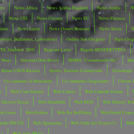
ere
News Africa
News Arabia England
News Arabic
N
News CEI
News Cresme
News EU
News Finanza
liano
News Lazio
News Osserv.Romano
News Storia
N
atores, Bellatores, Laboratores
Ordine San Gregorio
Papa Greg
CEL Giubileo 2000
Regione Lazio
Regola BENEDETTINA
o Nuns
Salesiani Don Bosco
SISMA "Commissario Str."
Sis
Sisma USGS Ricerca
Sports, Tourism Countryside
Tecnologie
Un cammino di Benedetto
Un cammino Gregoriano
Unione 
a
Web Cam Europa
Web Caritas
Web Catholic Forum
 Diocesi Tuscia
Web Disabilità
Web EON
Web History To
hi Lazio
Web Polizia
Web Per Bell'Italia
Web Pontif.Consig
tello FIN.UE
Web Tgtourism
Web Valle del Tevere Co
Web
ca
Web zone Meteo