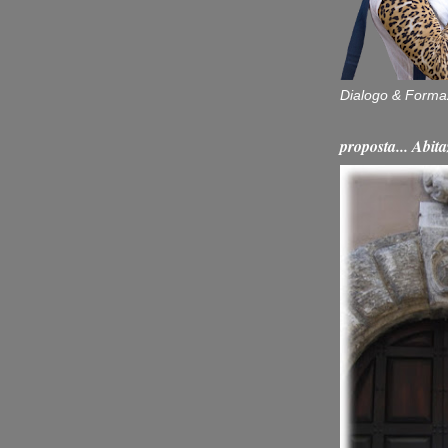
Dialogo & Forma
proposta... Ab