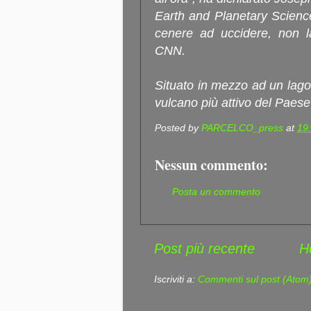
Earth and Planetary Science
cenere ad uccidere, non la
CNN.
Situato in mezzo ad un lago 
vulcano più attivo del Paese
Posted by
PARCELCO_press
at
19
Nessun commento:
Posta un commento
Post più recente
H
Iscriviti a:
Commenti sul post (Atom