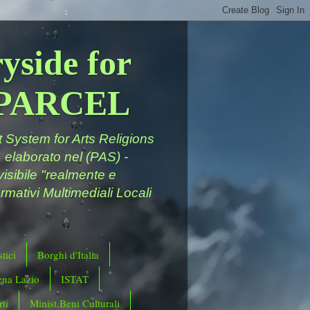
yside for
a PARCEL
System for Arts Religions
 elaborato nel (PAS) -
ivisibile "realmente e
rmativi Multimediali Locali
tici
Borghi d'Italia
ena Lazio
ISTAT
ti
Minist.Beni Culturali