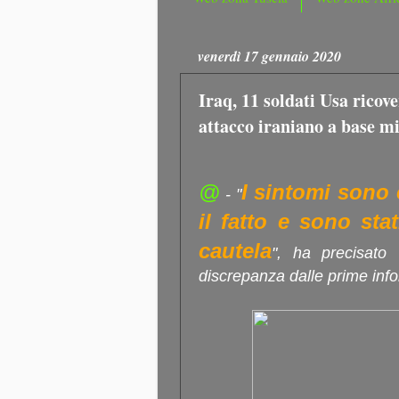
venerdì 17 gennaio 2020
Iraq, 11 soldati Usa ricov
attacco iraniano a base mi
@
I sintomi sono 
- "
il fatto e sono sta
cautela
", ha precisato 
discrepanza dalle prime info