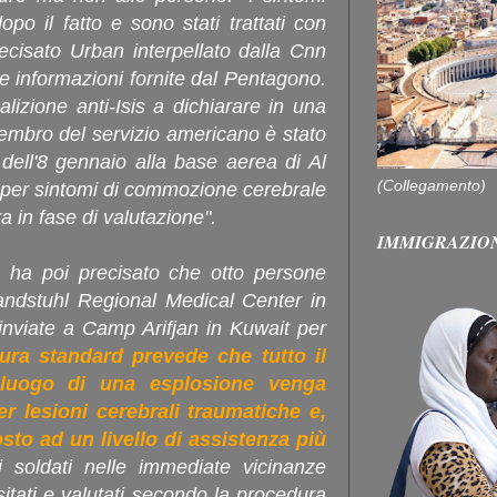
po il fatto e sono stati trattati con
ecisato Urban interpellato dalla Cnn
e informazioni fornite dal Pentagono.
alizione anti-Isis a dichiarare in una
mbro del servizio americano è stato
 dell'8 gennaio alla base aerea di Al
(Collegamento)
i per sintomi di commozione cerebrale
a in fase di valutazione".
IMMIGRAZIO
 ha poi precisato che otto persone
Landstuhl Regional Medical Center in
inviate a Camp Arifjan in Kuwait per
ura standard prevede che tutto il
 luogo di una esplosione venga
r lesioni cerebrali traumatiche e,
osto ad un livello di assistenza più
 i soldati nelle immediate vicinanze
sitati e valutati secondo la procedura