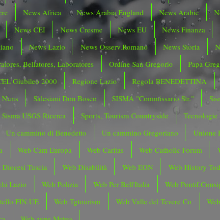
ere
News Africa
News Arabia England
News Arabic
N
News CEI
News Cresme
News EU
News Finanza
liano
News Lazio
News Osserv.Romano
News Storia
N
atores, Bellatores, Laboratores
Ordine San Gregorio
Papa Greg
CEL Giubileo 2000
Regione Lazio
Regola BENEDETTINA
o Nuns
Salesiani Don Bosco
SISMA "Commissario Str."
Sis
Sisma USGS Ricerca
Sports, Tourism Countryside
Tecnologie
Un cammino di Benedetto
Un cammino Gregoriano
Unione 
a
Web Cam Europa
Web Caritas
Web Catholic Forum
 Diocesi Tuscia
Web Disabilità
Web EON
Web History To
hi Lazio
Web Polizia
Web Per Bell'Italia
Web Pontif.Consig
tello FIN.UE
Web Tgtourism
Web Valle del Tevere Co
Web
ca
Web zone Meteo