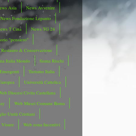
ews Asia
News Avvenire
News Fondazione Lepanto
ews T Cina
News TG 24
orio "pensiero"
Restauro & Conservazione
ma Italia Mondo
Sisma Rischi
 Emergenti
Turismo Italia
Europea
Università Cattolica
Web Diocesi Civita Castellana
day
Web Musei Comune Roma
lio Unità Cristiani
 Visure
Web zona Incentivi