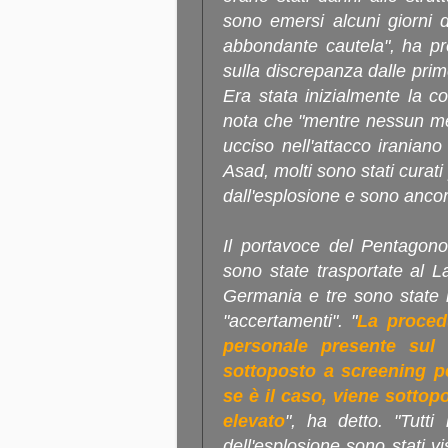
sono emersi alcuni giorni do
abbondante cautela", ha pr
sulla discrepanza dalle prim
Era stata inizialmente la co
nota che "mentre nessun me
ucciso nell'attacco iraniano
Asad, molti sono stati curat
dall'esplosione e sono ancor
Il portavoce del Pentagono
sono state trasportate al 
Germania e tre sono state 
"accertamenti". "
La proced
personale presente sul
sottoposto a screening pe
se è il caso, viene sottop
elevato
", ha detto. "Tutti
dell'esplosione sono stati vi