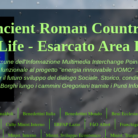
ncient Roman Countr
Life - Esarcato Are
ne dell'Informazione Multimedia Interchange Point 
 funzionale al progetto "energia rinnovabile UOMO" ..
er il futuro sviluppo del dialogo Sociale, Storico, cond
 Borghi lungo i cammini Gregoriani tramite i Punti Info
maldoli
Benedettini Italia
Benedettini Mondo
Beni Ecclesias
Culto Minist.Interno
ERFAP Lazio
FAO Allert
Franchig
Minist. Interno
Minist. Sviluppo Economico
Minist. Traspor