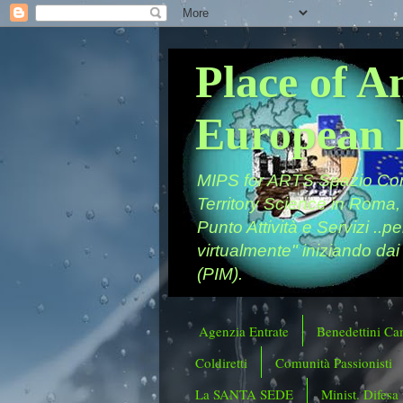
Place of A
European 
MIPS for ARTS Spazio Comu
Territory Science in Roma,
Punto Attività e Servizi ..p
virtualmente" iniziando dai
(PIM).
Agenzia Entrate
Benedettini Ca
Coldiretti
Comunità Passionisti
La SANTA SEDE
Minist. Difesa