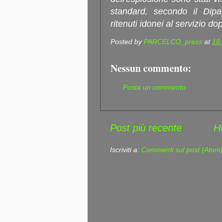
standard, secondo il Dipa
ritenuti idonei al servizio do
Posted by
PARCELCO_press
at
18
Nessun commento:
Posta un commento
Post più recente
H
Iscriviti a:
Commenti sul post (Atom