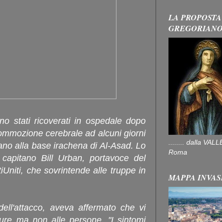
LA PROPOSTA
GREGORIAN
no stati ricoverati in ospedale dopo
ommozione cerebrale ad alcuni giorni
........ dalla V
niano alla base irachena di Al-Asad. Lo
Roma
capitano Bill Urban, portavoce del
Uniti, che sovrintende alle truppe in
MAPPA INVAS
dell'attacco, aveva affermato che vi
tture ma non alle persone. "I sintomi