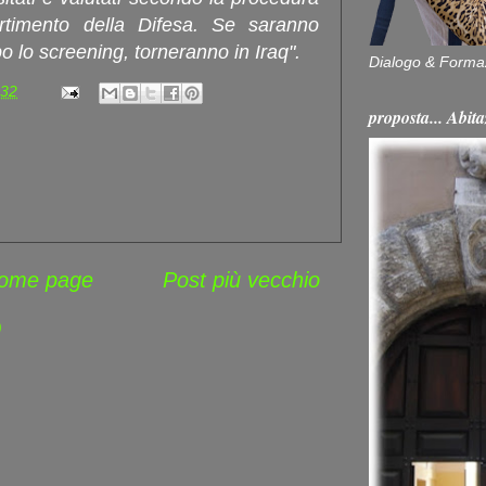
rtimento della Difesa. Se saranno
po lo screening, torneranno in Iraq".
Dialogo & Forma
:32
proposta... Ab
ome page
Post più vecchio
)