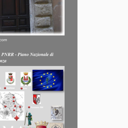
.com
PNRR - Piano Nazionale di
enza