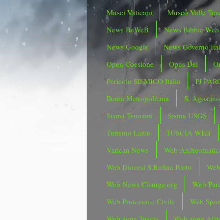
Musei Vaticani
Museo Valle Tev
News BeWeB
News Bibbia Web
News Google
News Governo Ita
Open Coesione
Opus Dei
Or
Pericolo SISMICO Italia
PJ PAR
Roma Metropolitana
S. Agostin
Sisma Tsunami
Sisma USGS
Turismo Lazio
TUSCIA WEB
Vatican News
Web Archeomatic
Web Diocesi S.Rufina Porto
Web
Web News Change.org
Web Parc
Web Protezione Civile
Web Spor
Web zona Tuscia
Web zone Afri