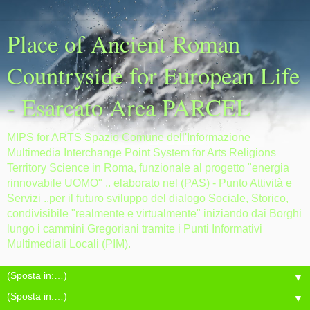
Place of Ancient Roman
Countryside for European Life
- Esarcato Area PARCEL
MIPS for ARTS Spazio Comune dell'Informazione
Multimedia Interchange Point System for Arts Religions
Territory Science in Roma, funzionale al progetto "energia
rinnovabile UOMO" .. elaborato nel (PAS) - Punto Attività e
Servizi ..per il futuro sviluppo del dialogo Sociale, Storico,
condivisibile "realmente e virtualmente" iniziando dai Borghi
lungo i cammini Gregoriani tramite i Punti Informativi
Multimediali Locali (PIM).
▼
▼