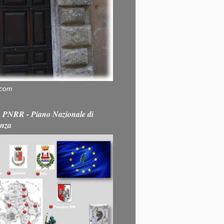
.com
PNRR - Piano Nazionale di
enza