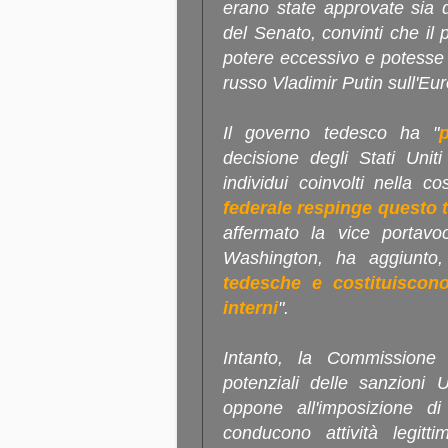
erano state approvate sia 
del Senato, convinti che il
potere eccessivo e potesse 
russo Vladimir Putin sull'Eu
Il governo tedesco ha "
decisione degli Stati Unit
individui coinvolti nella c
federale respinge questo ti
affermato la vice portav
Washington, ha aggiunto,
tedesche e costituiscono 
interni
".
Intanto, la Commissione 
potenziali delle sanzioni 
oppone all'imposizione d
conducono attività legitt