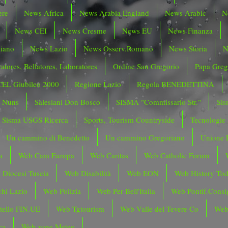
ere
News Africa
News Arabia England
News Arabic
N
News CEI
News Cresme
News EU
News Finanza
liano
News Lazio
News Osserv.Romano
News Storia
N
atores, Bellatores, Laboratores
Ordine San Gregorio
Papa Greg
CEL Giubileo 2000
Regione Lazio
Regola BENEDETTINA
o Nuns
Salesiani Don Bosco
SISMA "Commissario Str."
Sis
Sisma USGS Ricerca
Sports, Tourism Countryside
Tecnologie
Un cammino di Benedetto
Un cammino Gregoriano
Unione 
a
Web Cam Europa
Web Caritas
Web Catholic Forum
 Diocesi Tuscia
Web Disabilità
Web EON
Web History To
hi Lazio
Web Polizia
Web Per Bell'Italia
Web Pontif.Consig
tello FIN.UE
Web Tgtourism
Web Valle del Tevere Co
Web
ca
Web zone Meteo