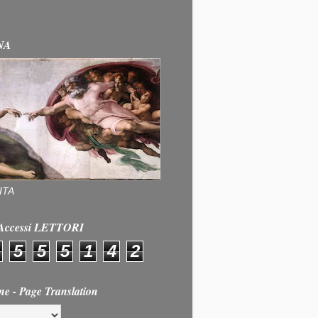
NA
ITA
e Accessi LETTORI
5
5
5
1
4
2
ne - Page Translation