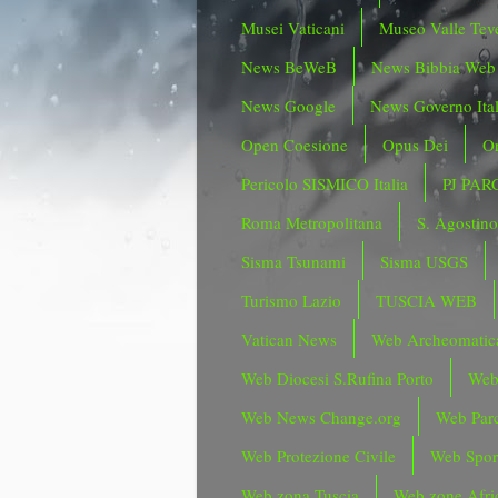
Musei Vaticani
Museo Valle Tev
News BeWeB
News Bibbia Web
News Google
News Governo Ita
Open Coesione
Opus Dei
Or
Pericolo SISMICO Italia
PJ PAR
Roma Metropolitana
S. Agostin
Sisma Tsunami
Sisma USGS
Turismo Lazio
TUSCIA WEB
Vatican News
Web Archeomatic
Web Diocesi S.Rufina Porto
Web
Web News Change.org
Web Parc
Web Protezione Civile
Web Spor
Web zona Tuscia
Web zone Afri