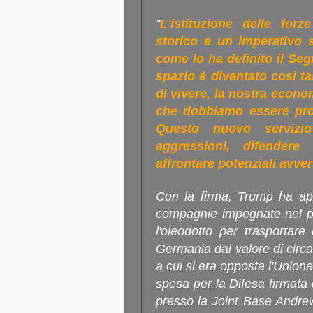
''
L'istituzione delle for
storico e un imperativo s
come lo ha definito il Seg
spazio è diventato così t
di vivere, la nostra econo
che dobbiamo essere pront
Questo nuovo servizio
aggressioni, difendere
affrontare potenziali avver
Con la firma, Trump ha app
compagnie impegnate nel pr
l'oleodotto per trasportare 
Germania dal valore di circa 
a cui si era opposta l'Unione
spesa per la Difesa firmata
presso la Joint Base Andre