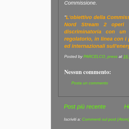
Commissione.
"
L'obiettivo della Commis
Nord Stream 2 operi 
discriminatoria con un 
regolatorio, in linea con i
ed internazionali sull'ener
Posted by
PARCELCO_press
at
16
Nessun commento:
Posta un commento
Post più recente
H
Iscriviti a:
Commenti sul post (Atom