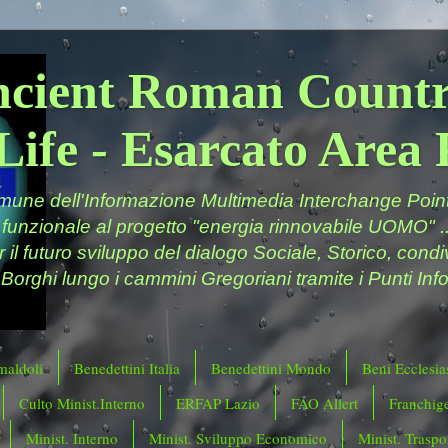
ncient Roman Countr
Life - Esarcato Are
ne dell'Informazione Multimedia Interchange Point 
 funzionale al progetto "energia rinnovabile UOMO" ..
er il futuro sviluppo del dialogo Sociale, Storico, cond
 Borghi lungo i cammini Gregoriani tramite i Punti Info
maldoli
Benedettini Italia
Benedettini Mondo
Beni Ecclesias
Culto Minist.Interno
ERFAP Lazio
FAO Allert
Franchig
Minist. Interno
Minist. Sviluppo Economico
Minist. Traspor