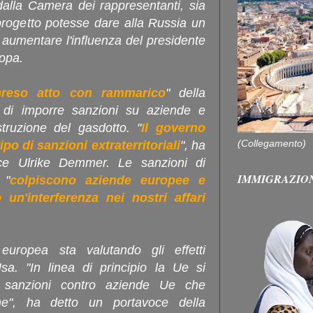
dalla Camera dei rappresentanti, sia
 progetto potesse dare alla Russia un
aumentare l'influenza del presidente
ropa.
preso atto con rammarico
" della
i di imporre sanzioni su aziende e
ostruzione del gasdotto. "
Il governo
(Collegamento)
po di sanzioni extraterritoriali
", ha
oce Ulrike Demmer. Le sanzioni di
IMMIGRAZIO
 "
colpiscono aziende europee e
un'interferenza nei nostri affari
europea sta valutando gli effetti
Usa. "In linea di principio la Ue si
i sanzioni contro aziende Ue che
ime", ha detto un portavoce della