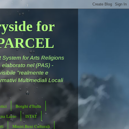
yside for
a PARCEL
System for Arts Religions
 elaborato nel (PAS) -
ivisibile "realmente e
rmativi Multimediali Locali
tici
Borghi d'Italia
ena Lazio
ISTAT
ti
Minist.Beni Culturali