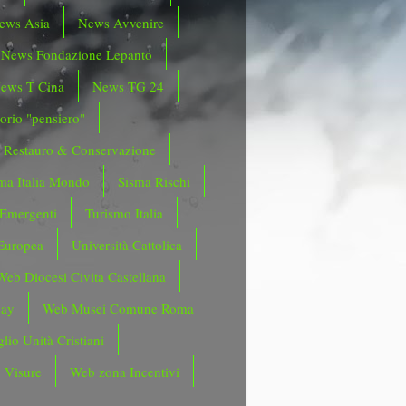
ews Asia
News Avvenire
News Fondazione Lepanto
ews T Cina
News TG 24
orio "pensiero"
Restauro & Conservazione
ma Italia Mondo
Sisma Rischi
 Emergenti
Turismo Italia
Europea
Università Cattolica
Web Diocesi Civita Castellana
day
Web Musei Comune Roma
lio Unità Cristiani
 Visure
Web zona Incentivi