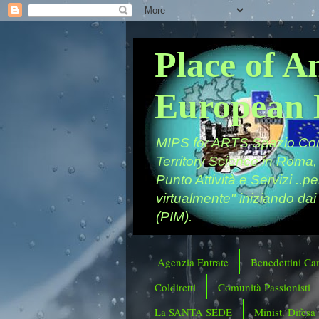
Place of A
European 
MIPS for ARTS Spazio Comu
Territory Science in Roma,
Punto Attività e Servizi ..p
virtualmente" iniziando dai
(PIM).
Agenzia Entrate
Benedettini Ca
Coldiretti
Comunità Passionisti
La SANTA SEDE
Minist. Difesa