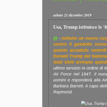
sabato 21 dicembre 2019
Usa, Trump istituisce le 'f
@
-
Istituito un nuovo cor
contro il gasdotto russ
quanto accaduto venerdì
Donald Trump del National
Stati Uniti arrivano quindi
ultimo servizio in ordine di
Air Force nel 1947. Il nu
uomini e risponderà alla Ai
Barbara Barrett. A capo dell
Raymond.