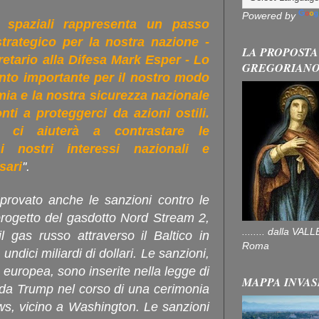
Powered by
ze spaziali rappresenta un passo
trategico per la nostra nazione -
LA PROPOSTA
retario alla Difesa Mark Esper - Lo
GREGORIAN
anto importante per il nostro modo
mia e la nostra sicurezza nazionale
i a proteggerci da azioni ostili.
 ci aiuterà a contrastare le
 i nostri interessi nazionali e
sari
''.
rovato anche le sanzioni contro le
ogetto del gasdotto Nord Stream 2,
........ dalla V
il gas russo attraverso il Baltico in
Roma
undici miliardi di dollari. Le sanzioni,
 europea, sono inserite nella legge di
MAPPA INVAS
 da Trump nel corso di una cerimonia
ws, vicino a Washington. Le sanzioni