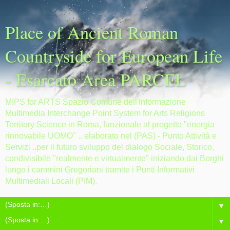
Place of Ancient Roman
Countryside for European Life
- Esarcato Area PARCEL
MIPS for ARTS Spazio Comune dell'Informazione
Multimedia Interchange Point System for Arts Religions
Territory Science in Roma, funzionale al progetto "energia
rinnovabile UOMO" .. elaborato nel (PAS) - Punto Attività e
Servizi ..per il futuro sviluppo del dialogo Sociale, Storico,
condivisibile "realmente e virtualmente" iniziando dai Borghi
lungo i cammini Gregoriani tramite i Punti Informativi
Multimediali Locali (PIM).
▼
▼