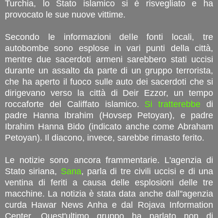
Turchia, lo Stato islamico si è risvegliato e ha
provocato le sue nuove vittime.
Secondo le informazioni delle fonti locali, tre
autobombe sono esplose in vari punti della città,
mentre due sacerdoti armeni sarebbero stati uccisi
durante un assalto da parte di un gruppo terrorista,
che ha aperto il fuoco sulle auto dei sacerdoti che si
dirigevano verso la città di Deir Ezzor, un tempo
roccaforte del Califfato islamico.
Si tratterebbe
di
padre Hanna Ibrahim (Hovsep Petoyan), e padre
Ibrahim Hanna Bido (indicato anche come Abraham
Petoyan). Il diacono, invece, sarebbe rimasto ferito.
Le notizie sono ancora frammentarie. L'agenzia di
Stato siriana,
Sana
, parla di tre civili uccisi e di una
ventina di feriti a causa delle esplosioni delle tre
macchine. La notizia è stata data anche dall''agenzia
curda Hawar News Anha e dal Rojava Information
Center. Quest'ultimo gruppo ha parlato non di