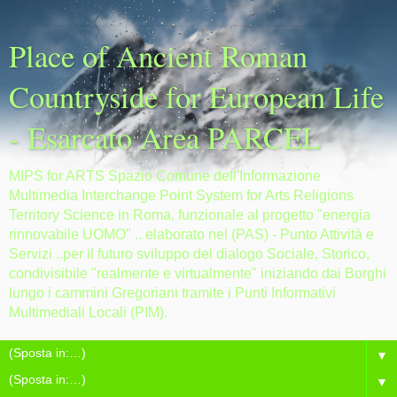
Place of Ancient Roman
Countryside for European Life
- Esarcato Area PARCEL
MIPS for ARTS Spazio Comune dell'Informazione
Multimedia Interchange Point System for Arts Religions
Territory Science in Roma, funzionale al progetto "energia
rinnovabile UOMO" .. elaborato nel (PAS) - Punto Attività e
Servizi ..per il futuro sviluppo del dialogo Sociale, Storico,
condivisibile "realmente e virtualmente" iniziando dai Borghi
lungo i cammini Gregoriani tramite i Punti Informativi
Multimediali Locali (PIM).
▼
▼