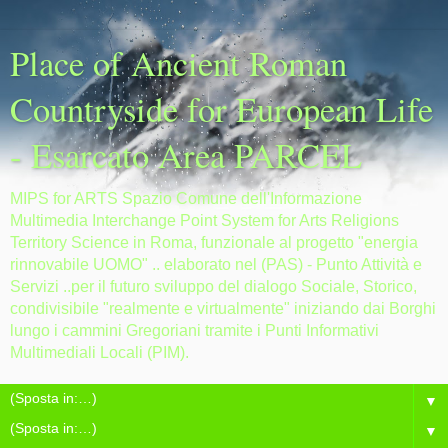
Place of Ancient Roman
Countryside for European Life
- Esarcato Area PARCEL
MIPS for ARTS Spazio Comune dell'Informazione
Multimedia Interchange Point System for Arts Religions
Territory Science in Roma, funzionale al progetto "energia
rinnovabile UOMO" .. elaborato nel (PAS) - Punto Attività e
Servizi ..per il futuro sviluppo del dialogo Sociale, Storico,
condivisibile "realmente e virtualmente" iniziando dai Borghi
lungo i cammini Gregoriani tramite i Punti Informativi
Multimediali Locali (PIM).
▼
▼