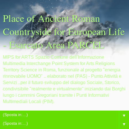
Place of Ancient Roman
Countryside for European Life
- Esarcato Area PARCEL
MIPS for ARTS Spazio Comune dell'Informazione
Multimedia Interchange Point System for Arts Religions
Territory Science in Roma, funzionale al progetto "energia
rinnovabile UOMO" .. elaborato nel (PAS) - Punto Attività e
Servizi ..per il futuro sviluppo del dialogo Sociale, Storico,
condivisibile "realmente e virtualmente" iniziando dai Borghi
lungo i cammini Gregoriani tramite i Punti Informativi
Multimediali Locali (PIM).
▼
▼