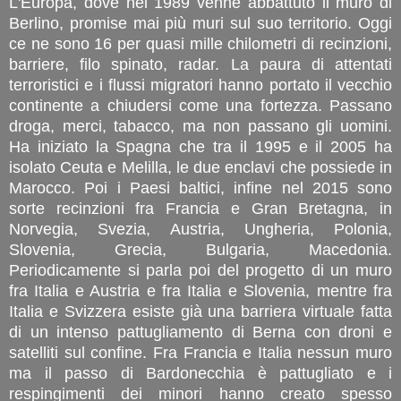
L'Europa, dove nel 1989 venne abbattuto il muro di
Berlino, promise mai più muri sul suo territorio. Oggi
ce ne sono 16 per quasi mille chilometri di recinzioni,
barriere, filo spinato, radar. La paura di attentati
terroristici e i flussi migratori hanno portato il vecchio
continente a chiudersi come una fortezza. Passano
droga, merci, tabacco, ma non passano gli uomini.
Ha iniziato la Spagna che tra il 1995 e il 2005 ha
isolato Ceuta e Melilla, le due enclavi che possiede in
Marocco. Poi i Paesi baltici, infine nel 2015 sono
sorte recinzioni fra Francia e Gran Bretagna, in
Norvegia, Svezia, Austria, Ungheria, Polonia,
Slovenia, Grecia, Bulgaria, Macedonia.
Periodicamente si parla poi del progetto di un muro
fra Italia e Austria e fra Italia e Slovenia, mentre fra
Italia e Svizzera esiste già una barriera virtuale fatta
di un intenso pattugliamento di Berna con droni e
satelliti sul confine. Fra Francia e Italia nessun muro
ma il passo di Bardonecchia è pattugliato e i
respingimenti dei minori hanno creato spesso