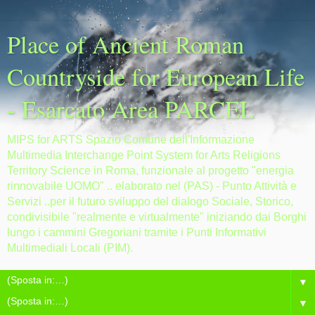
Place of Ancient Roman
Countryside for European Life
- Esarcato Area PARCEL
MIPS for ARTS Spazio Comune dell'Informazione
Multimedia Interchange Point System for Arts Religions
Territory Science in Roma, funzionale al progetto "energia
rinnovabile UOMO" .. elaborato nel (PAS) - Punto Attività e
Servizi ..per il futuro sviluppo del dialogo Sociale, Storico,
condivisibile "realmente e virtualmente" iniziando dai Borghi
lungo i cammini Gregoriani tramite i Punti Informativi
Multimediali Locali (PIM).
▼
▼