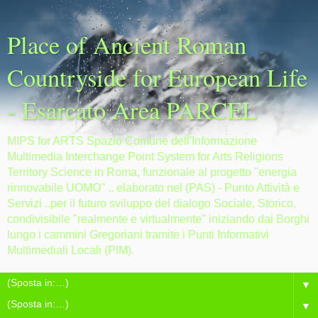
Place of Ancient Roman
Countryside for European Life
- Esarcato Area PARCEL
MIPS for ARTS Spazio Comune dell'Informazione
Multimedia Interchange Point System for Arts Religions
Territory Science in Roma, funzionale al progetto "energia
rinnovabile UOMO" .. elaborato nel (PAS) - Punto Attività e
Servizi ..per il futuro sviluppo del dialogo Sociale, Storico,
condivisibile "realmente e virtualmente" iniziando dai Borghi
lungo i cammini Gregoriani tramite i Punti Informativi
Multimediali Locali (PIM).
▼
▼