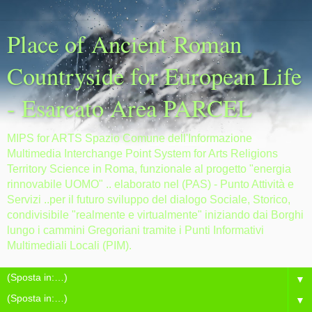
Place of Ancient Roman
Countryside for European Life
- Esarcato Area PARCEL
MIPS for ARTS Spazio Comune dell'Informazione
Multimedia Interchange Point System for Arts Religions
Territory Science in Roma, funzionale al progetto "energia
rinnovabile UOMO" .. elaborato nel (PAS) - Punto Attività e
Servizi ..per il futuro sviluppo del dialogo Sociale, Storico,
condivisibile "realmente e virtualmente" iniziando dai Borghi
lungo i cammini Gregoriani tramite i Punti Informativi
Multimediali Locali (PIM).
▼
▼