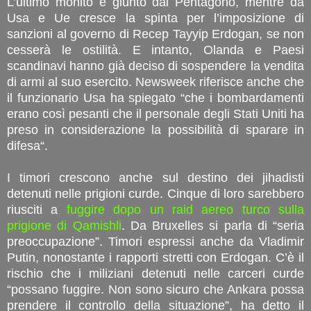
L’ultimo monito è giunto dal Pentagono, mentre da
Usa e Ue cresce la spinta per l’imposizione di
sanzioni al governo di Recep Tayyip Erdogan, se non
cesserà le ostilità. E intanto, Olanda e Paesi
scandinavi hanno già deciso di sospendere la vendita
di armi al suo esercito. Newsweek riferisce anche che
il funzionario Usa ha spiegato “che i bombardamenti
erano così pesanti che il personale degli Stati Uniti ha
preso in considerazione la possibilità di sparare in
difesa“.
I timori crescono anche sul destino dei jihadisti
detenuti nelle prigioni curde. Cinque di loro sarebbero
riusciti a
fuggire dopo un raid aereo turco sulla
prigione di Qamishli
. Da Bruxelles si parla di “seria
preoccupazione”. Timori espressi anche da Vladimir
Putin, nonostante i rapporti stretti con Erdogan. C’è il
rischio che i miliziani detenuti nelle carceri curde
“possano fuggire. Non sono sicuro che Ankara possa
prendere il controllo della situazione”, ha detto il