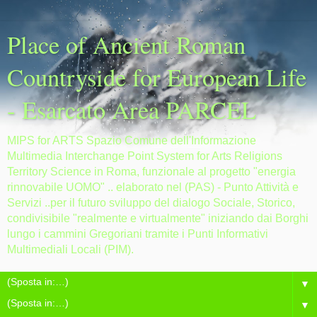
Place of Ancient Roman
Countryside for European Life
- Esarcato Area PARCEL
MIPS for ARTS Spazio Comune dell'Informazione
Multimedia Interchange Point System for Arts Religions
Territory Science in Roma, funzionale al progetto "energia
rinnovabile UOMO" .. elaborato nel (PAS) - Punto Attività e
Servizi ..per il futuro sviluppo del dialogo Sociale, Storico,
condivisibile "realmente e virtualmente" iniziando dai Borghi
lungo i cammini Gregoriani tramite i Punti Informativi
Multimediali Locali (PIM).
▼
▼