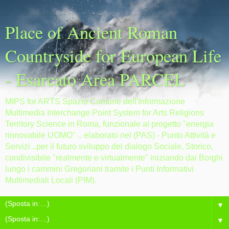
Place of Ancient Roman
Countryside for European Life
- Esarcato Area PARCEL
MIPS for ARTS Spazio Comune dell'Informazione
Multimedia Interchange Point System for Arts Religions
Territory Science in Roma, funzionale al progetto "energia
rinnovabile UOMO" .. elaborato nel (PAS) - Punto Attività e
Servizi ..per il futuro sviluppo del dialogo Sociale, Storico,
condivisibile "realmente e virtualmente" iniziando dai Borghi
lungo i cammini Gregoriani tramite i Punti Informativi
Multimediali Locali (PIM).
▼
▼