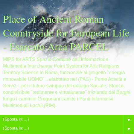
Place of Ancient Roman
Countryside for European Life
- Esarcato Area PARCEL
MIPS for ARTS Spazio Comune dell'Informazione
Multimedia Interchange Point System for Arts Religions
Territory Science in Roma, funzionale al progetto "energia
rinnovabile UOMO" .. elaborato nel (PAS) - Punto Attività e
Servizi ..per il futuro sviluppo del dialogo Sociale, Storico,
condivisibile "realmente e virtualmente" iniziando dai Borghi
lungo i cammini Gregoriani tramite i Punti Informativi
Multimediali Locali (PIM).
▼
▼