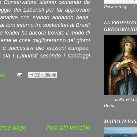
o Conservatore stanno cercando da
Powered by
oggio dei Laburisti per far approvare
rattative non stanno andando bene.
LA PROPOSTA
al loro interno fra sostenitori di Brexit
GREGORIAN
e leader ha ancora trovato il modo di
ilmente le cose miglioreranno nei giorni
e successivi alle elezioni europee,
i sia i Laburisti secondo i sondaggi
:25
........ dalla V
Roma
MAPPA INVAS
ome page
Post più vecchio