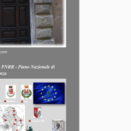
.com
PNRR - Piano Nazionale di
enza