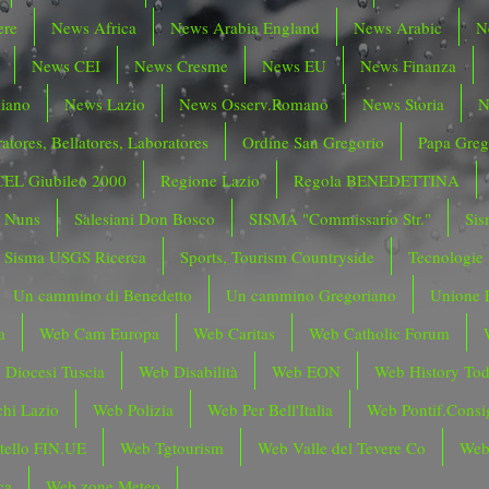
ere
News Africa
News Arabia England
News Arabic
N
News CEI
News Cresme
News EU
News Finanza
liano
News Lazio
News Osserv.Romano
News Storia
N
atores, Bellatores, Laboratores
Ordine San Gregorio
Papa Greg
CEL Giubileo 2000
Regione Lazio
Regola BENEDETTINA
o Nuns
Salesiani Don Bosco
SISMA "Commissario Str."
Sis
Sisma USGS Ricerca
Sports, Tourism Countryside
Tecnologie
Un cammino di Benedetto
Un cammino Gregoriano
Unione 
a
Web Cam Europa
Web Caritas
Web Catholic Forum
 Diocesi Tuscia
Web Disabilità
Web EON
Web History To
hi Lazio
Web Polizia
Web Per Bell'Italia
Web Pontif.Consig
tello FIN.UE
Web Tgtourism
Web Valle del Tevere Co
Web
ca
Web zone Meteo