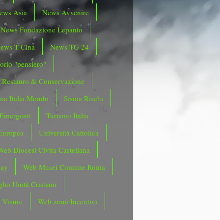
ews Asia
News Avvenire
News Fondazione Lepanto
ews T Cina
News TG 24
orio "pensiero"
Restauro & Conservazione
ma Italia Mondo
Sisma Rischi
 Emergenti
Turismo Italia
Europea
Università Cattolica
Web Diocesi Civita Castellana
day
Web Musei Comune Roma
lio Unità Cristiani
 Visure
Web zona Incentivi