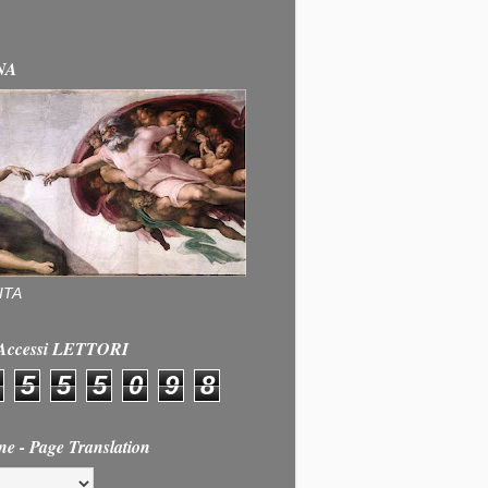
NA
ITA
e Accessi LETTORI
5
5
5
0
9
8
ne - Page Translation