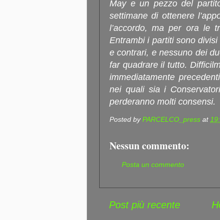
May e un pezzo del partit
settimane di ottenere l’app
l’accordo, ma per ora le t
Entrambi i partiti sono divisi 
e contrari, e nessuno dei du
far quadrare il tutto. Diffic
immediatamente precedenti 
nei quali sia i Conservator
perderanno molti consensi.
Posted by
PARCELCO_press
at
19
Nessun commento:
Posta un commento
Post più recente
H