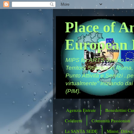
Place of A
European 
MIPS for ARTS Spazio Comu
Territory Science in Roma,
Punto Attività e Servizi ..p
virtualmente" iniziando dai
(PIM).
Agenzia Entrate
Benedettini Ca
Coldiretti
Comunità Passionisti
La SANTA SEDE
Minist. Difesa