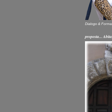
Dialogo & Forma
proposta... Ab