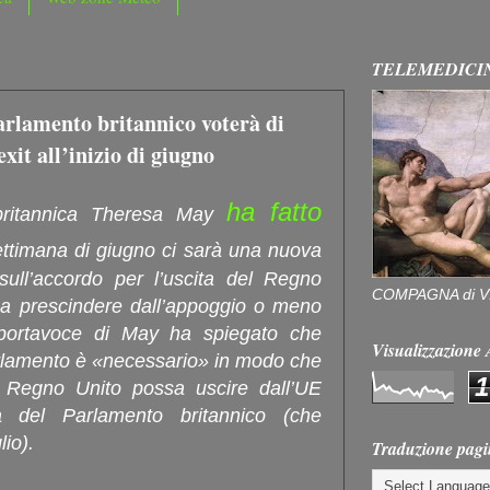
TELEMEDICI
arlamento britannico voterà di
xit all’inizio di giugno
ha fatto
britannica Theresa May
ttimana di giugno ci sarà una nuova
ull’accordo per l’uscita del Regno
COMPAGNA di V
 a prescindere dall’appoggio o meno
 portavoce di May ha spiegato che
Visualizzazion
arlamento è «necessario» in modo che
1
l Regno Unito possa uscire dall’UE
a del Parlamento britannico (che
lio).
Traduzione pagi