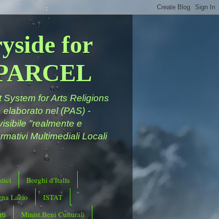
yside for
a PARCEL
System for Arts Religions
 elaborato nel (PAS) -
ivisibile "realmente e
rmativi Multimediali Locali
tici
Borghi d'Italia
ena Lazio
ISTAT
ti
Minist.Beni Culturali