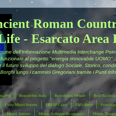
ncient Roman Countr
Life - Esarcato Are
ne dell'Informazione Multimedia Interchange Point 
 funzionale al progetto "energia rinnovabile UOMO" ..
er il futuro sviluppo del dialogo Sociale, Storico, cond
 Borghi lungo i cammini Gregoriani tramite i Punti Info
maldoli
Benedettini Italia
Benedettini Mondo
Beni Ecclesias
Culto Minist.Interno
ERFAP Lazio
FAO Allert
Franchig
Minist. Interno
Minist. Sviluppo Economico
Minist. Traspor