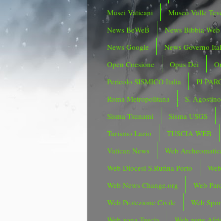
Musei Vaticani
Museo Valle Tev
News BeWeB
News Bibbia Web
News Google
News Governo Ita
Open Coesione
Opus Dei
Or
Pericolo SISMICO Italia
PJ PAR
Roma Metropolitana
S. Agostin
Sisma Tsunami
Sisma USGS
Turismo Lazio
TUSCIA WEB
Vatican News
Web Archeomatic
Web Diocesi S.Rufina Porto
Web
Web News Change.org
Web Parc
Web Protezione Civile
Web Spor
Web zona Tuscia
Web zone Afri