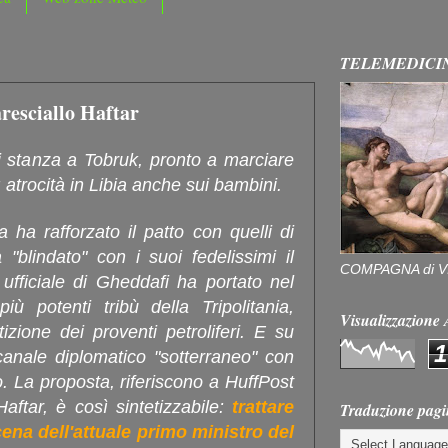
TELEMEDICI
aresciallo Haftar
di stanza a Tobruk, pronto a marciare
 atrocità in Libia anche sui bambini.
 ha rafforzato il patto con quelli di
 "blindato" con i suoi fedelissimi il
COMPAGNA di V
ufficiale di Gheddafi ha portato nel
 potenti tribù della Tripolitania,
Visualizzazion
izione dei proventi petroliferi. E su
1
anale diplomatico "sotterraneo" con
ro. La proposta, riferiscono a HuffPost
aftar, è così sintetizzabile:
trattare
Traduzione pagi
ena dell'attuale primo ministro del