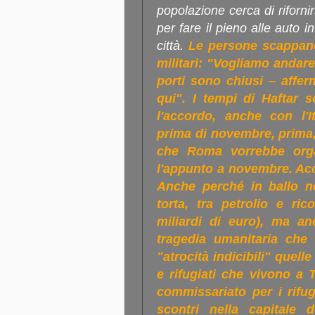
popolazione cerca di riforni
per fare il pieno alle auto i
città.
Le persone scappano 
militari: "Vogliamo andare
porti sono chiusi – affer
qui". I tempi di Haftar s
l'accordo, anche con l'It
prima di novembre, prima, 
che Roma vorrebbe orga
l'appunto a novembre. Acc
Anche perché in ballo no
torta, tra petrolio e ric
miliardi di euro), ma a
tragedia umanitaria che
"atrocità indicibili" quel
e rifugiati che vivono a T
commissariato per i rifugi
scontri nella capitale