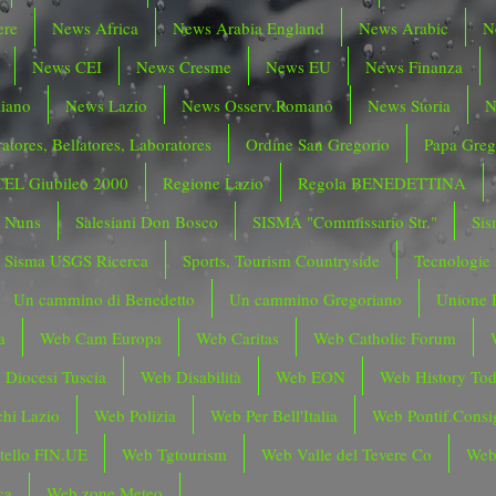
ere
News Africa
News Arabia England
News Arabic
N
News CEI
News Cresme
News EU
News Finanza
liano
News Lazio
News Osserv.Romano
News Storia
N
atores, Bellatores, Laboratores
Ordine San Gregorio
Papa Greg
CEL Giubileo 2000
Regione Lazio
Regola BENEDETTINA
o Nuns
Salesiani Don Bosco
SISMA "Commissario Str."
Sis
Sisma USGS Ricerca
Sports, Tourism Countryside
Tecnologie
Un cammino di Benedetto
Un cammino Gregoriano
Unione 
a
Web Cam Europa
Web Caritas
Web Catholic Forum
 Diocesi Tuscia
Web Disabilità
Web EON
Web History To
hi Lazio
Web Polizia
Web Per Bell'Italia
Web Pontif.Consig
tello FIN.UE
Web Tgtourism
Web Valle del Tevere Co
Web
ca
Web zone Meteo