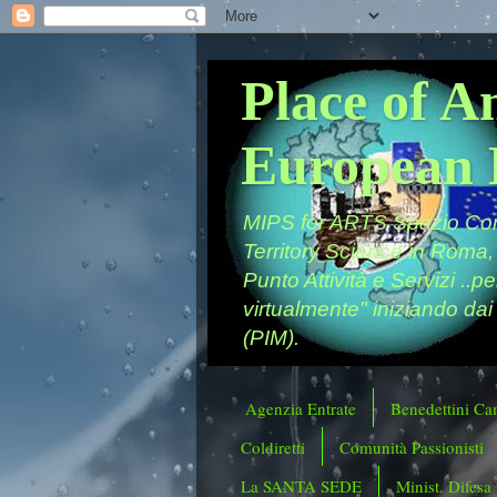
Place of A
European 
MIPS for ARTS Spazio Comu
Territory Science in Roma,
Punto Attività e Servizi ..p
virtualmente" iniziando dai
(PIM).
Agenzia Entrate
Benedettini Ca
Coldiretti
Comunità Passionisti
La SANTA SEDE
Minist. Difesa