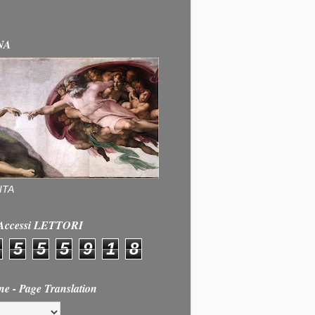
NA
ITA
e Accessi LETTORI
5
5
5
9
1
8
ne - Page Translation