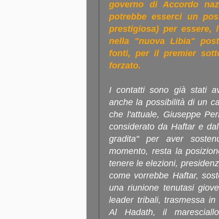
governo di Accordo nazi
potrebbe esserci un po
prestigiosa) per essere, l
nella "nuova Libia" post
fonti, per il premier sot
forzato.
I contatti sono già stati a
anche la possibilità di un c
che l'attuale, Giuseppe Perr
considerato da Haftar e da
gradita" per aver sosten
momento, resta la posizione 
tenere le elezioni, presidenz
come vorrebbe Haftar, sost
una riunione tenutasi giov
leader tribali, trasmessa in 
Al Hadath, il maresciallo