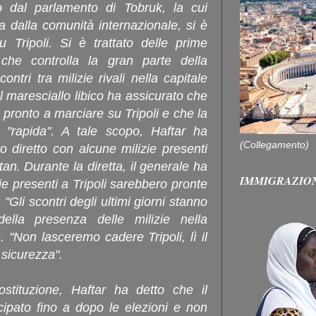
o dal parlamento di Tobruk, la cui
ta dalla comunità internazionale, si è
 Tripoli. Si è trattato delle prime
, che controlla la gran parte della
contri tra milizie rivali nella capitale
 il maresciallo libico ha assicurato che
 pronto a marciare su Tripoli e che la
à "rapida". A tale scopo, Haftar ha
(Collegamento)
to diretto con alcune milizie presenti
tan. Durante la diretta, il generale ha
IMMIGRAZIO
e presenti a Tripoli sarebbero pronte
 "Gli scontri degli ultimi giorni stanno
ella presenza delle milizie nella
re. "Non lasceremo cadere Tripoli, lì il
 sicurezza".
stituzione, Haftar ha detto che il
cipato fino a dopo le elezioni e non