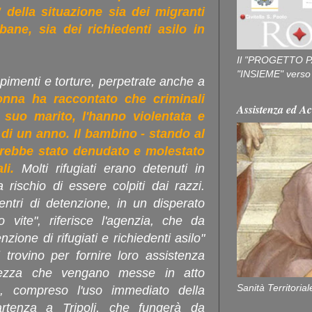
 della situazione sia dei migranti
ane, sia dei richiedenti asilo in
Il "PROGETTO P
"INSIEME" verso u
rapimenti e torture, perpetrate anche a
nna ha raccontato che criminali
Assistenza ed Ac
 suo marito, l'hanno violentata e
 di un anno. Il bambino - stando al
arebbe stato denudato e molestato
ali.
Molti rifugiati erano detenuti in
 rischio di essere colpiti dai razzi.
centri di detenzione, in un disperato
o vite", riferisce l'agenzia, che da
ione di rifugiati e richiedenti asilo"
rovino per fornire loro assistenza
mezza che vengano messe in atto
Sanità Territorial
ne, compreso l'uso immediato della
artenza a Tripoli, che fungerà da