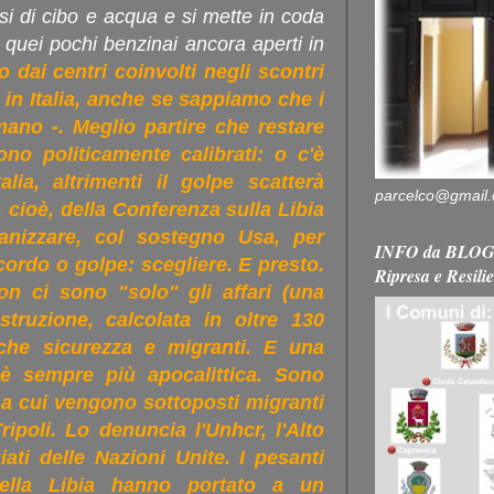
rsi di cibo e acqua e si mette in coda
n quei pochi benzinai ancora aperti in
dai centri coinvolti negli scontri
 in Italia, anche se sappiamo che i
mano -. Meglio partire che restare
ono politicamente calibrati: o c'è
alia, altrimenti il golpe scatterà
parcelco@gmail
cioè, della Conferenza sulla Libia
nizzare, col sostegno Usa, per
INFO da BLOG 
ordo o golpe: scegliere. E presto.
Ripresa e Resili
n ci sono "solo" gli affari (una
ostruzione, calcolata in oltre 130
nche sicurezza e migranti. E una
 è sempre più apocalittica. Sono
le a cui vengono sottoposti migranti
ripoli. Lo denuncia l'Unhcr, l'Alto
ati delle Nazioni Unite. I pesanti
 della Libia hanno portato a un