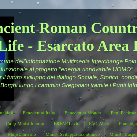
ncient Roman Countr
Life - Esarcato Are
ne dell'Informazione Multimedia Interchange Point 
 funzionale al progetto "energia rinnovabile UOMO" ..
er il futuro sviluppo del dialogo Sociale, Storico, cond
 Borghi lungo i cammini Gregoriani tramite i Punti Info
maldoli
Benedettini Italia
Benedettini Mondo
Beni Ecclesias
Culto Minist.Interno
ERFAP Lazio
FAO Allert
Franchig
Minist. Interno
Minist. Sviluppo Economico
Minist. Traspor