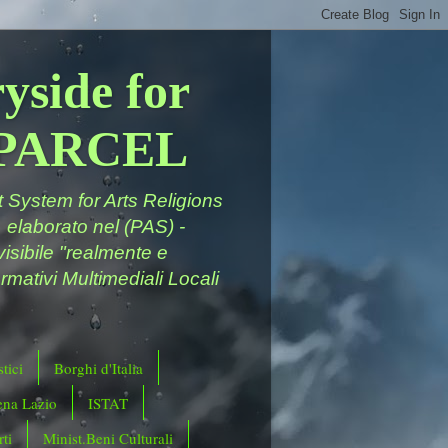
yside for
a PARCEL
System for Arts Religions
 elaborato nel (PAS) -
ivisibile "realmente e
rmativi Multimediali Locali
tici
Borghi d'Italia
ena Lazio
ISTAT
ti
Minist.Beni Culturali