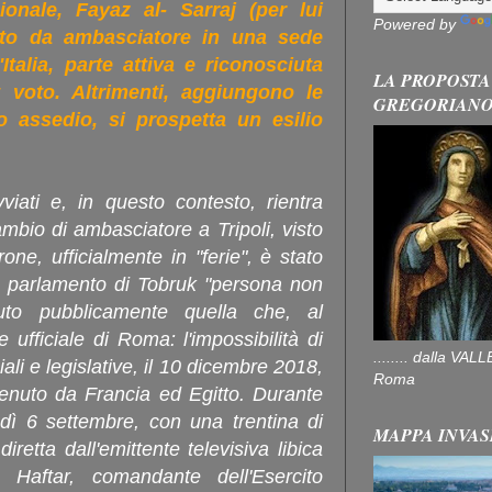
onale, Fayaz al- Sarraj (per lui
Powered by
sto da ambasciatore in una sede
'Italia, parte attiva e riconosciuta
LA PROPOSTA
 voto. Altrimenti, aggiungono le
GREGORIAN
to assedio, si prospetta un esilio
vviati e, in questo contesto, rientra
ambio di ambasciatore a Tripoli, visto
one, ufficialmente in "ferie", è stato
l parlamento di Tobruk "persona non
uto pubblicamente quella che, al
ufficiale di Roma: l'impossibilità di
........ dalla V
iali e legislative, il 10 dicembre 2018,
Roma
enuto da Francia ed Egitto. Durante
edì 6 settembre, con una trentina di
MAPPA INVAS
diretta dall'emittente televisiva libica
 Haftar, comandante dell'Esercito