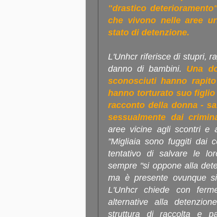
"drastico deterioramento"
che vivono nelle aree urb
stato di detenzione.
L'Unhcr riferisce di stupri, 
danno di bambini.
Una do
sconosciuti hanno rapito
hanno torturato suo figlio
racconto della donna - s
sessualmente dai crimin
aree vicine agli scontri e a
"Migliaia sono fuggiti dai 
tentativo di salvare le lor
sempre "si oppone alla detenz
ma è presente ovunque si t
L'Unhcr chiede con fer
alternative alla detenzio
struttura di raccolta e p