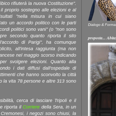
libico rifiuterà la nuova Costituzione".
il proprio sostegno alle elezioni e al
sultati "nella misura in cui siano
stato un accordo politico con le parti
Dialogo & Forma
accordi politici sono vani" (o "non sono
mpre secondo quanto riporta il sito
proposta... Ab
 l'accordo di Parigi", ha comunque
plicito, all'intesa raggiunta (ma non
 francese nel maggio scorso indicando
er svolgere elezioni. Quanto alla
ndo i dati diffusi dall'ospedale di
ttimenti che hanno sconvolto la città
o la vita 78 persone e altre 313 sono
ilità, cerca di lasciare Tripoli e il
 riporta il
Corriere
della Sera, in un
 Cremonesi, i negozi sono chiusi, la