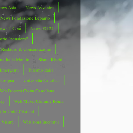
ews Asia
News Avvenire
News Fondazione Lepanto
ews T Cina
News TG 24
orio "pensiero"
Restauro & Conservazione
ma Italia Mondo
Sisma Rischi
 Emergenti
Turismo Italia
Europea
Università Cattolica
Web Diocesi Civita Castellana
day
Web Musei Comune Roma
lio Unità Cristiani
 Visure
Web zona Incentivi