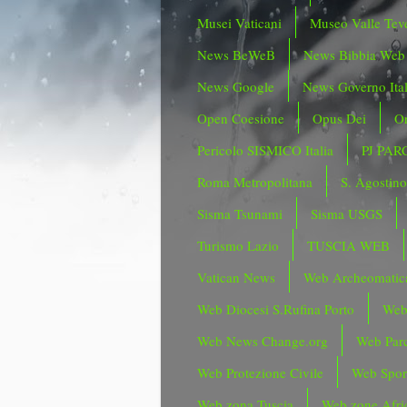
Musei Vaticani
Museo Valle Tev
News BeWeB
News Bibbia Web
News Google
News Governo Ita
Open Coesione
Opus Dei
Or
Pericolo SISMICO Italia
PJ PAR
Roma Metropolitana
S. Agostin
Sisma Tsunami
Sisma USGS
Turismo Lazio
TUSCIA WEB
Vatican News
Web Archeomatic
Web Diocesi S.Rufina Porto
Web
Web News Change.org
Web Parc
Web Protezione Civile
Web Spor
Web zona Tuscia
Web zone Afri