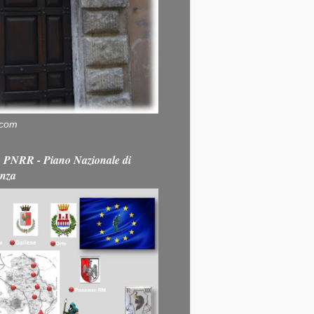
.com
PNRR - Piano Nazionale di
enza