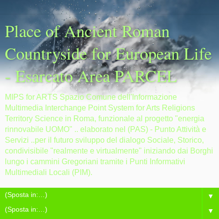
Place of Ancient Roman
Countryside for European Life
- Esarcato Area PARCEL
MIPS for ARTS Spazio Comune dell'Informazione
Multimedia Interchange Point System for Arts Religions
Territory Science in Roma, funzionale al progetto "energia
rinnovabile UOMO" .. elaborato nel (PAS) - Punto Attività e
Servizi ..per il futuro sviluppo del dialogo Sociale, Storico,
condivisibile "realmente e virtualmente" iniziando dai Borghi
lungo i cammini Gregoriani tramite i Punti Informativi
Multimediali Locali (PIM).
▼
▼