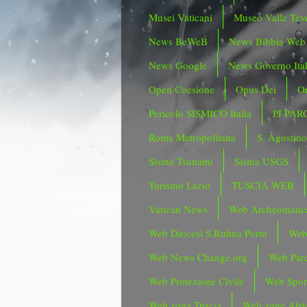
Musei Vaticani
Museo Valle Tev
News BeWeB
News Bibbia Web
News Google
News Governo Ita
Open Coesione
Opus Dei
Or
Pericolo SISMICO Italia
PJ PAR
Roma Metropolitana
S. Agostin
Sisma Tsunami
Sisma USGS
Turismo Lazio
TUSCIA WEB
Vatican News
Web Archeomatic
Web Diocesi S.Rufina Porto
Web
Web News Change.org
Web Parc
Web Protezione Civile
Web Spor
Web zona Tuscia
Web zone Afri