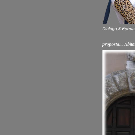
Dialogo & Forma
proposta... Ab