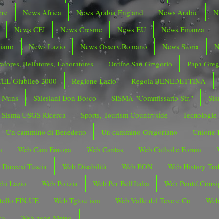
ere
News Africa
News Arabia England
News Arabic
N
News CEI
News Cresme
News EU
News Finanza
liano
News Lazio
News Osserv.Romano
News Storia
N
atores, Bellatores, Laboratores
Ordine San Gregorio
Papa Greg
CEL Giubileo 2000
Regione Lazio
Regola BENEDETTINA
o Nuns
Salesiani Don Bosco
SISMA "Commissario Str."
Sis
Sisma USGS Ricerca
Sports, Tourism Countryside
Tecnologie
Un cammino di Benedetto
Un cammino Gregoriano
Unione 
a
Web Cam Europa
Web Caritas
Web Catholic Forum
 Diocesi Tuscia
Web Disabilità
Web EON
Web History To
hi Lazio
Web Polizia
Web Per Bell'Italia
Web Pontif.Consig
tello FIN.UE
Web Tgtourism
Web Valle del Tevere Co
Web
ca
Web zone Meteo