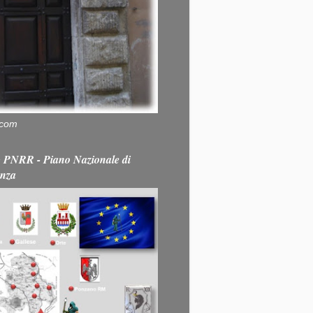
.com
PNRR - Piano Nazionale di
enza