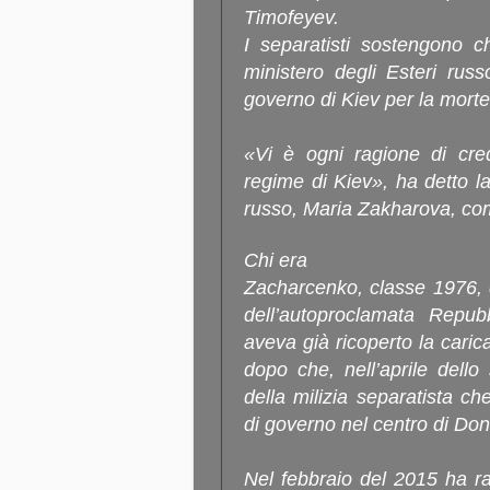
Timofeyev.
I separatisti sostengono ch
ministero degli Esteri russ
governo di Kiev per la mort
«Vi è ogni ragione di cred
regime di Kiev», ha detto la
russo, Maria Zakharova, co
Chi era
Zacharcenko, classe 1976, 
dell’autoproclamata Repub
aveva già ricoperto la caric
dopo che, nell’aprile dell
della milizia separatista ch
di governo nel centro di Do
Nel febbraio del 2015 ha r