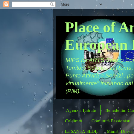
Place of A
European 
MIPS for ARTS Spazio Comu
Territory Science in Roma,
Punto Attività e Servizi ..p
virtualmente" iniziando dai
(PIM).
Agenzia Entrate
Benedettini Ca
Coldiretti
Comunità Passionisti
La SANTA SEDE
Minist. Difesa