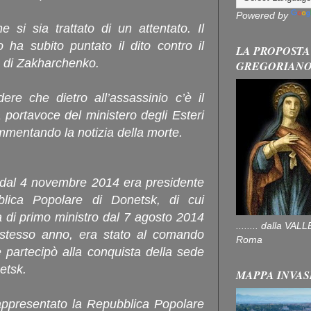
Powered by
e si sia trattato di un attentato. Il
o ha subito puntato il dito contro il
LA PROPOSTA
e di Zakharchenko.
GREGORIAN
ere che dietro all’assassinio c’è il
 portavoce del ministero degli Esteri
mmentando la notizia della morte.
dal 4 novembre 2014 era presidente
blica Popolare di Donetsk, di cui
a di primo ministro dal 7 agosto 2014
........ dalla V
o stesso anno, era stato al comando
Roma
e partecipò alla conquista della sede
netsk.
MAPPA INVAS
appresentato la Repubblica Popolare