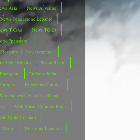
ews Asia
News Avvenire
News Fondazione Lepanto
ews T Cina
News TG 24
orio "pensiero"
Restauro & Conservazione
ma Italia Mondo
Sisma Rischi
 Emergenti
Turismo Italia
Europea
Università Cattolica
Web Diocesi Civita Castellana
day
Web Musei Comune Roma
lio Unità Cristiani
 Visure
Web zona Incentivi