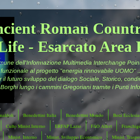
ncient Roman Countr
Life - Esarcato Are
ne dell'Informazione Multimedia Interchange Point 
 funzionale al progetto "energia rinnovabile UOMO" ..
er il futuro sviluppo del dialogo Sociale, Storico, cond
 Borghi lungo i cammini Gregoriani tramite i Punti Info
maldoli
Benedettini Italia
Benedettini Mondo
Beni Ecclesias
Culto Minist.Interno
ERFAP Lazio
FAO Allert
Franchig
Minist. Interno
Minist. Sviluppo Economico
Minist. Traspor