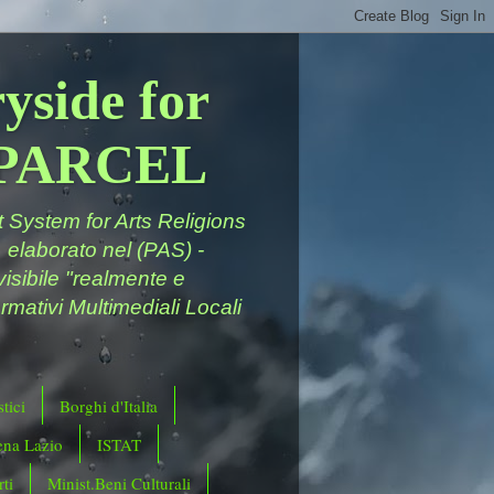
yside for
a PARCEL
System for Arts Religions
 elaborato nel (PAS) -
ivisibile "realmente e
rmativi Multimediali Locali
tici
Borghi d'Italia
ena Lazio
ISTAT
ti
Minist.Beni Culturali