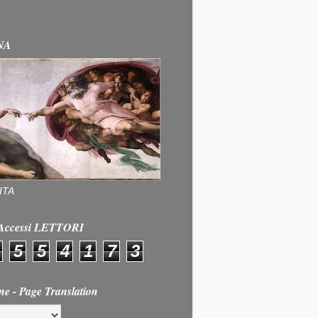
NA
ITA
e Accessi LETTORI
5
5
4
1
7
3
ne - Page Translation