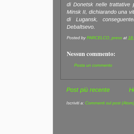
di Donetsk nelle trattative 
Minsk II, dichiarando una vi
di Lugansk, conseguentem
Debaltsevo.
Posted by
PARCELCO_press
at
18
Nessun commento:
Posta un commento
Post più recente
H
Iscriviti a:
Commenti sul post (Atom