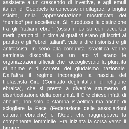
assistette a un crescendo di invettive, e agli emuli
italiani di Goebbels fu concesso di dilagare, a briglia
sciolta, nella rappresentazione mostrificata del
“nemico” per eccellenza. Si introdusse la distinzione
tra gli “italiani ebrei” (ossia i lealisti con accertati
meriti patriottici, in cima ai quali vi erano gli iscritti al
partito) e gli “ebrei italiani”, vale a dire i sionisti e gli
antifascisti. In seno alla comunità israelitica venne
seminata discordia. Da un lato vi erano le
organizzazioni ufficiali che raccoglievano la pluralità
di anime e di correnti del giudaismo nazionale.
Dall’altra il regime incoraggiò la nascita del
filofascista Cire (Comitato degli italiani di religione
ebraica), che si prestò a divenire strumento di
disarticolazione della comunità. Il Cire chiese infatti di
abolire, non solo la stampa israelitica ma anche di
sciogliere la Face (Federazione delle associazioni
culturali ebraiche) e l’Adei, che raggruppava la
componente femminile. Era iniziata la corsa verso il
baratro.