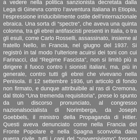
a vedere nella politica sanzionista decretata dalla
Lega di Ginevra contro l’avventura italiana in Etiopia,
l’espressione irriducibilmente ostile dell’internazionale
ebraica. Una sorta di “spectre”, che aveva una quinta
colonna, tra gli ebrei antifascisti presenti in Italia, o tra
gli esuli, come Carlo Rosselli, assassinato, insieme al
fratello Nello, in Francia, nel giugno del 1937. Si
registrò in tal modo l’ulteriore acuirsi dei toni con cui
Farinacci, dal “Regime Fascista”, non si limitò più a
dirigere il fuoco contro i sionisti italiani, ma, più in
generale, contro tutti gli ebrei che vivevano nella
Penisola. Il 12 settembre 1936, un articolo di fondo
non firmato, e dunque attribuibile al ras di Cremona,
dal titolo “Una tremenda requisitoria”, prese lo spunto
da un discorso pronunciato, al congresso
nazionalsocialista di Norimberga, da Joseph
Goebbels, il ministro della Propaganda di Hitler.
Questi aveva denunciato come nella Francia del
Fronte Popolare e nella Spagna sconvolta dalla
guerra civile, tutti i capi del “sovversivismo” fossero