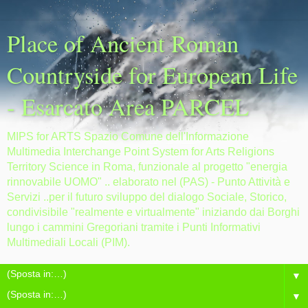
Place of Ancient Roman
Countryside for European Life
- Esarcato Area PARCEL
MIPS for ARTS Spazio Comune dell'Informazione
Multimedia Interchange Point System for Arts Religions
Territory Science in Roma, funzionale al progetto "energia
rinnovabile UOMO" .. elaborato nel (PAS) - Punto Attività e
Servizi ..per il futuro sviluppo del dialogo Sociale, Storico,
condivisibile "realmente e virtualmente" iniziando dai Borghi
lungo i cammini Gregoriani tramite i Punti Informativi
Multimediali Locali (PIM).
▼
▼