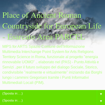
Place of Ancient Roman
Countryside for European Life
- Esarcato Area PARCEL
MIPS for ARTS Spazio Comune dell'Informazione
Multimedia Interchange Point System for Arts Religions
Territory Science in Roma, funzionale al progetto "energia
rinnovabile UOMO" .. elaborato nel (PAS) - Punto Attività e
Servizi ..per il futuro sviluppo del dialogo Sociale, Storico,
condivisibile "realmente e virtualmente" iniziando dai Borghi
lungo i cammini Gregoriani tramite i Punti Informativi
Multimediali Locali (PIM).
▼
▼