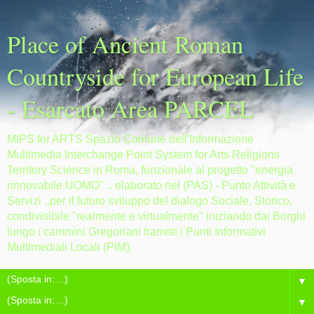
Place of Ancient Roman
Countryside for European Life
- Esarcato Area PARCEL
MIPS for ARTS Spazio Comune dell'Informazione
Multimedia Interchange Point System for Arts Religions
Territory Science in Roma, funzionale al progetto "energia
rinnovabile UOMO" .. elaborato nel (PAS) - Punto Attività e
Servizi ..per il futuro sviluppo del dialogo Sociale, Storico,
condivisibile "realmente e virtualmente" iniziando dai Borghi
lungo i cammini Gregoriani tramite i Punti Informativi
Multimediali Locali (PIM).
▼
▼