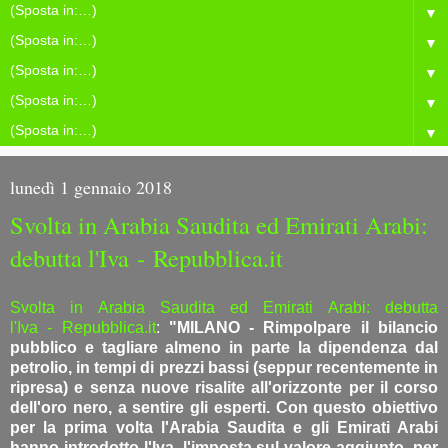
▼
▼
▼
▼
▼
lunedì 1 gennaio 2018
Svolta in Arabia Saudita ed Emirati Arabi:
debutta l'Iva - Repubblica.it
Svolta in Arabia Saudita ed Emirati Arabi: debutta
l'Iva - Repubblica.it
:
"MILANO - Rimpolpare il bilancio
pubblico e tagliare almeno in parte la dipendenza dal
petrolio, in tempi di prezzi bassi (seppur recentemente in
ripresa) e senza nuove risalite all'orizzonte per il corso
dell'oro nero, a sentire gli esperti. Con questo obiettivo
per la prima volta l'Arabia Saudita e gli Emirati Arabi
hanno introdotto l'Iva, l'imposta sul valore aggiunto, per