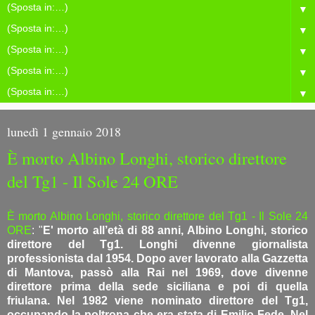
▼
▼
▼
▼
▼
lunedì 1 gennaio 2018
È morto Albino Longhi, storico direttore
del Tg1 - Il Sole 24 ORE
È morto Albino Longhi, storico direttore del Tg1 - Il Sole 24
ORE
: "
E' morto all’età di 88 anni, Albino Longhi, storico
direttore del Tg1. Longhi divenne giornalista
professionista dal 1954. Dopo aver lavorato alla Gazzetta
di Mantova, passò alla Rai nel 1969, dove divenne
direttore prima della sede siciliana e poi di quella
friulana. Nel 1982 viene nominato direttore del Tg1,
occupando la poltrona che era stata di Emilio Fede. Nel