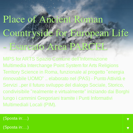
Place of Ancient Roman
Countryside for European Life
- Esarcato Area PARCEL
MIPS for ARTS Spazio Comune dell'Informazione
Multimedia Interchange Point System for Arts Religions
Territory Science in Roma, funzionale al progetto "energia
rinnovabile UOMO" .. elaborato nel (PAS) - Punto Attività e
Servizi ..per il futuro sviluppo del dialogo Sociale, Storico,
condivisibile "realmente e virtualmente" iniziando dai Borghi
lungo i cammini Gregoriani tramite i Punti Informativi
Multimediali Locali (PIM).
▼
▼